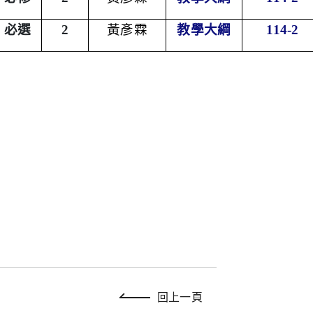
必選
2
黃彥霖
教學大綱
114-2
回上一頁