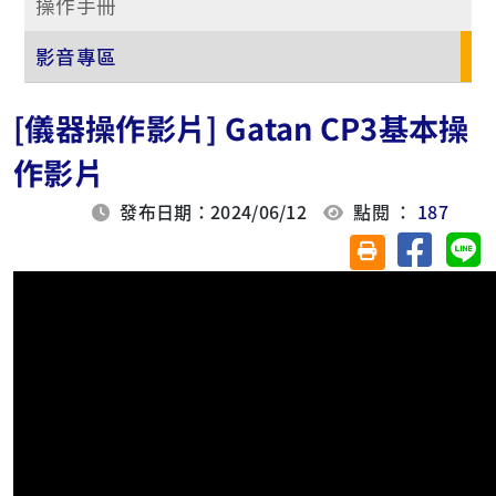
操作手冊
影音專區
[儀器操作影片] Gatan CP3基本操
作影片
發布日期：2024/06/12
點閱 ：
187
分享至臉
分
友善列印(另開視