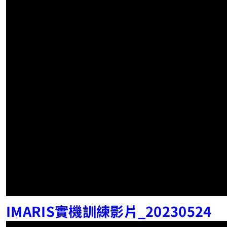
IMARIS實機訓練影片_20230524