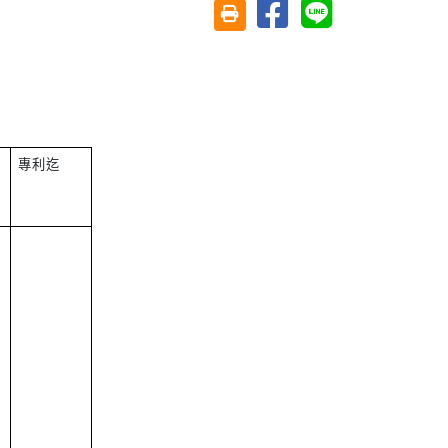
分享至臉書
分享至 Line
友善列印(另開視窗)
專利迄