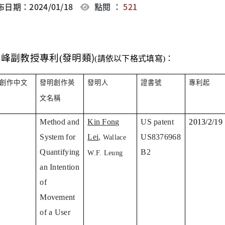
日期：2024/01/18
點閱 ：
521
發明類)
：
峰副教授專利(
(
請依以下格式填寫)
創作中文
發明創作英
發明人
證書號
專利起
文名稱
Method and
Kin Fong
US patent
2013/2/19
System for
Lei
,
US8376968
Wallace
Quantifying
B2
W.F. Leung
an Intention
of
Movement
of a User