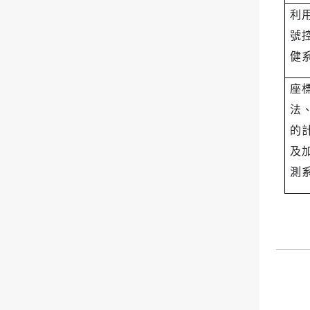
利
號
健
座
法
的
及
測