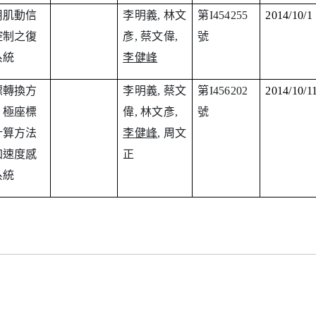
用肌動信
李明義, 林文
第
I454255
2014/10/1
控制之復
彥, 蔡文偉,
號
系統
李健峰
標轉換方
李明義, 蔡文
第
I456202
2014/10/1
、極座標
偉, 林文彥,
號
計算方法
李健峰
, 周文
加速度感
正
系統