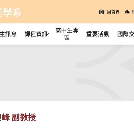
程學系
回首頁
高中生專
生訊息
課程資訊
重要活動
國際
區
峰 副教授