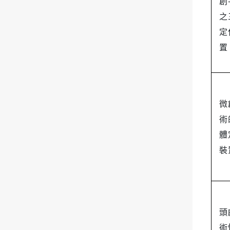
創
之
定
置
微
術
體
裝
頭
術