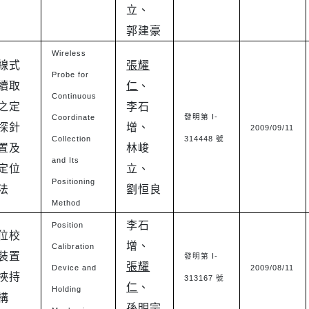
立、
郭建豪
Wireless
線式
張耀
Probe for
續取
仁
、
Continuous
之定
李石
I-
Coordinate
發明第
探針
增、
2009/09/11
Collection
314448
號
置及
林峻
and Its
定位
立、
Positioning
法
劉恒良
Method
李石
Position
位校
增、
Calibration
裝置
I-
發明第
張耀
Device and
2009/08/11
挾持
313167
號
仁
、
Holding
構
孫明宗