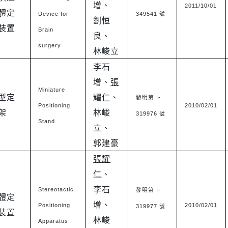
增、
2011/10/01
體定
Device for
349541
號
劉恒
裝置
Brain
良、
surgery
林峻立
李石
增、
張
Miniature
型定
耀仁
、
I-
發明第
Positioning
2010/02/01
架
林峻
319976
號
Stand
立、
郭建豪
張耀
仁
、
李石
Stereotactic
I-
發明第
體定
增、
Positioning
2010/02/01
319977
號
裝置
林峻
Apparatus