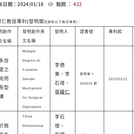
日期：2024/01/18
點閱 ：
422
耀仁
教授專利
發明類
(
)(
)
請依以下格式填寫
：
明創作
發明創作英
發明人
證書號
專利起
文名稱
文
名稱
Multiple-
多自
Degree-of-
李德
度之
Freedom
美、李
I-
發明第
術用
Slender
2012/01/11
石增、
355919
號
長型
Mechanism
張耀仁
構
for Surgical
Operations
李石
Three
於微
增、
Dimensional