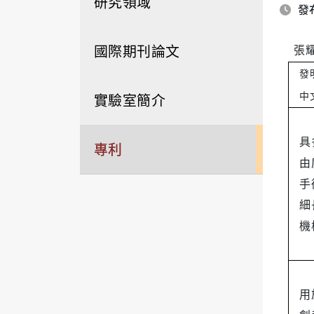
研究領域
發布
國際期刊論文
張
發
實驗室簡介
中
具
專利
由
手
細
機
用