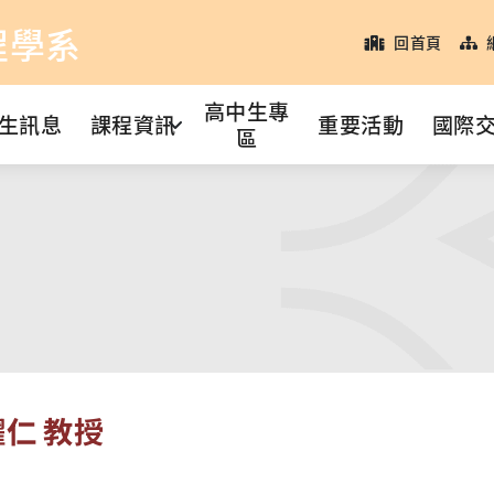
程學系
回首頁
高中生專
生訊息
課程資訊
重要活動
國際
區
仁 教授