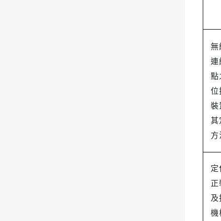
無
連
點
位
裝
其
方
定
正
及
機