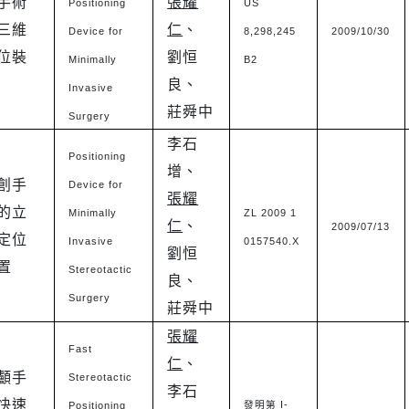
手術
張耀
Positioning
US
三維
仁
、
Device for
8,298,245
2009/10/30
位裝
劉恒
Minimally
B2
良、
Invasive
莊舜中
Surgery
李石
Positioning
增、
創手
Device for
張耀
的立
Minimally
ZL 2009 1
仁
、
2009/07/13
定位
Invasive
0157540.X
劉恒
置
Stereotactic
良、
Surgery
莊舜中
張耀
Fast
仁
、
顱手
Stereotactic
李石
快速
I-
Positioning
發明第