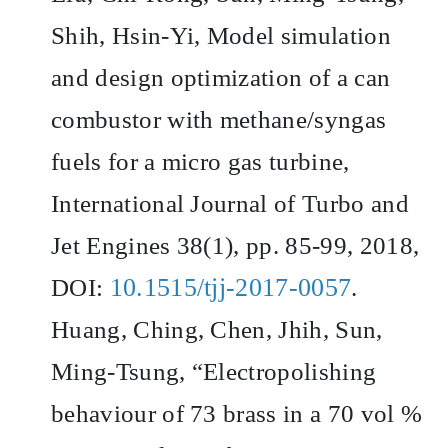
Shih, Hsin-Yi, Model simulation
and design optimization of a can
combustor with methane/syngas
fuels for a micro gas turbine,
International Journal of Turbo and
Jet Engines 38(1), pp. 85-99, 2018,
10.1515/tjj-2017-0057
DOI:
.
Huang, Ching, Chen, Jhih, Sun,
Ming-Tsung, “Electropolishing
behaviour of 73 brass in a 70 vol %