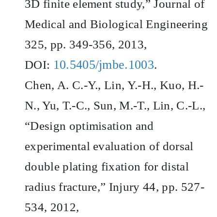
3D finite element study,” Journal of
Medical and Biological Engineering
325, pp. 349-356, 2013,
10.5405/jmbe.1003
DOI:
.
Chen, A. C.-Y., Lin, Y.-H., Kuo, H.-
N., Yu, T.-C., Sun, M.-T., Lin, C.-L.,
“Design optimisation and
experimental evaluation of dorsal
double plating fixation for distal
radius fracture,” Injury 44, pp. 527-
534, 2012,