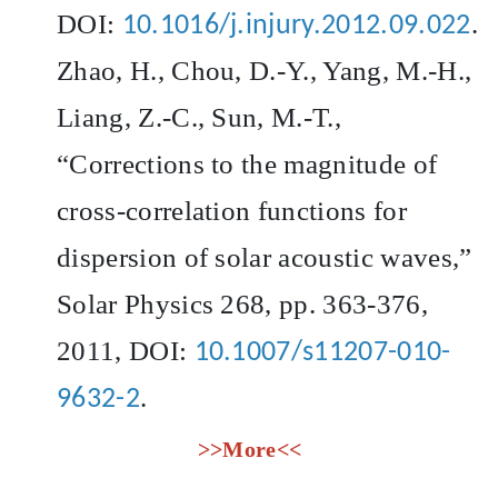
DOI:
.
10.1016/j.injury.2012.09.022
Zhao, H., Chou, D.-Y., Yang, M.-H.,
Liang, Z.-C., Sun, M.-T.,
“Corrections to the magnitude of
cross-correlation functions for
dispersion of solar acoustic waves,”
Solar Physics 268, pp. 363-376,
2011, DOI:
10.1007/s11207-010-
.
9632-2
>>More<<