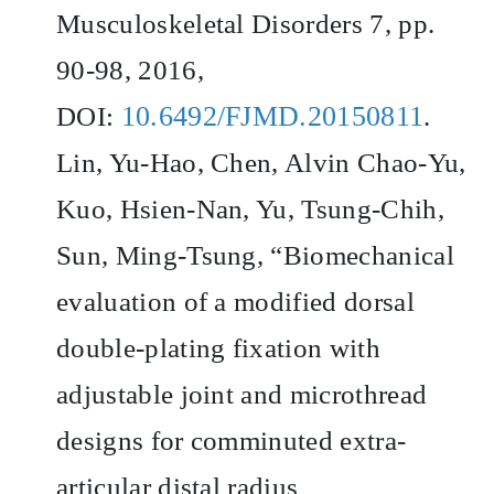
Musculoskeletal Disorders 7, pp.
90-98, 2016,
10.6492/FJMD.20150811
DOI:
.
Lin, Yu-Hao, Chen, Alvin Chao-Yu,
Kuo, Hsien-Nan, Yu, Tsung-Chih,
Sun, Ming-Tsung, “Biomechanical
evaluation of a modified dorsal
double-plating fixation with
adjustable joint and microthread
designs for comminuted extra-
articular distal radius