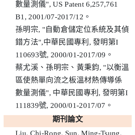
數量測儀
", US Patent 6,257,761
B1, 2001/07-2017/12
。
孫明宗
, "
自動倉儲定位系統及其偵
錯方法
",
中華民國專利
,
發明第
I
110693
號
, 2000/01-2017/09
。
蔡尤溪、孫明宗、黃秉鈞
, "
以衡溫
區使熱單向流之板溫材熱傳導係
數量測儀
",
中華民國專利
,
發明第
I
111839
號
, 2000/01-2017/07
。
期刊論文
Liu, Chi-Rong, Sun, Ming-Tsung,