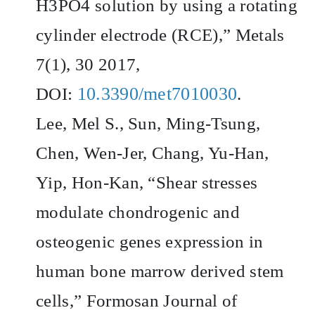
H3PO4 solution by using a rotating
cylinder electrode (RCE),” Metals
7(1), 30 2017,
10.3390/met7010030
DOI:
.
Lee, Mel S., Sun, Ming-Tsung,
Chen, Wen-Jer, Chang, Yu-Han,
Yip, Hon-Kan, “Shear stresses
modulate chondrogenic and
osteogenic genes expression in
human bone marrow derived stem
cells,” Formosan Journal of