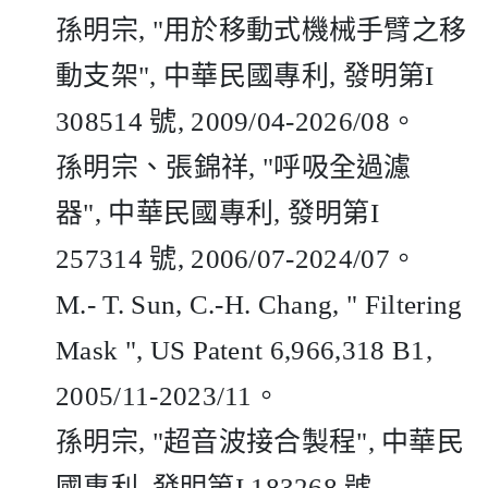
孫明宗
, "
用於移動式機械手臂之移
動支架
",
中華民國專利
,
發明第
I
308514
號
, 2009/04-2026/08
。
孫明宗、張錦祥
, "
呼吸全過濾
器
",
中華民國專利
,
發明第
I
257314
號
, 2006/07-2024/07
。
M.- T. Sun, C.-H. Chang, "
Filtering
Mask ", US Patent 6,966,318 B1,
2005/11-2023/11
。
孫明宗
, "
超音波接合製程
",
中華民
國專利
,
發明第
I 183268
號
,