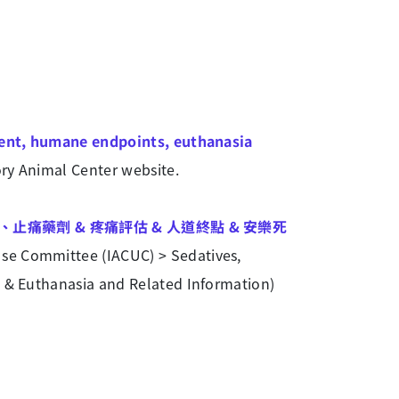
ent, humane endpoints, euthanasia
ry Animal Center website.
醉、止痛藥劑 & 疼痛評估 & 人道終點 & 安樂死
Use Committee (IACUC) > Sedatives,
 & Euthanasia and Related Information)