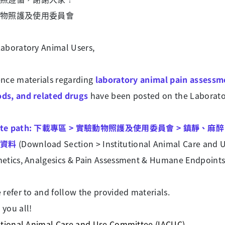
物照護及使用委員會
Laboratory Animal Users,
ence materials regarding
laboratory animal pain assessm
ds, and related drugs
have been posted on the Laborato
site path: 下載專區 > 實驗動物照護及使用委員會 > 鎮靜、麻
資料
(Download Section > Institutional Animal Care and 
hetics, Analgesics & Pain Assessment & Humane Endpoints
 refer to and follow the provided materials.
you all!
tutional Animal Care and Use Committee (IACUC)