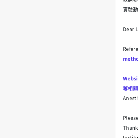
實驗動
Dear 
Refer
metho
Web
等相關
Anest
Please
Thank 
Insti