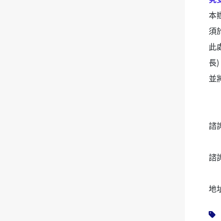
本
須
此
長
並
諮詢
諮
地