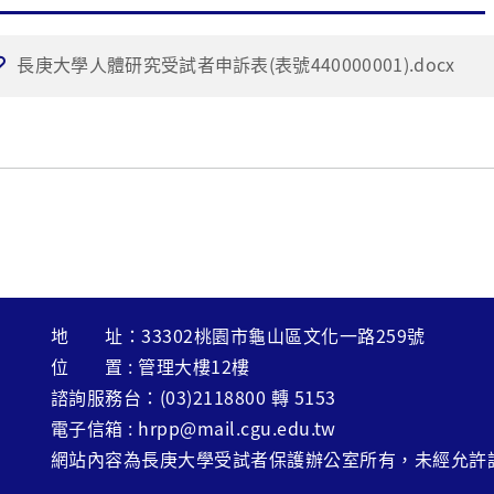
長庚大學人體研究受試者申訴表(表號440000001).docx
地 址：33302桃園市龜山區文化一路259號
位 置 : 管理大樓12樓
諮詢服務台：(03)2118800 轉 5153
電子信箱 : hrpp@mail.cgu.edu.tw
網站內容為長庚大學受試者保護辦公室所有，未經允許