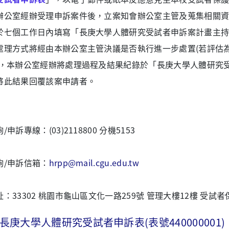
辦公室經辦受理申訴案件後，立案知會辦公室主管及蒐集相關
於七個工作日內填寫「長庚大學人體研究受試者申訴案計畫主
處理方式將經由本辦公室主管決議是否執行進一步處置(若評估
)，本辦公室經辦將處理過程及結果紀錄於
「長庚大學人體研究
將此結果回覆該案申請者。
/申訴專線：(03)2118800 分機5153
詢/申訴信箱：
hrpp@mail.cgu.edu.tw
址：33302 桃園市龜山區文化一路259號 管理大樓12樓 受試
長庚大學人體研究受試者申訴表(表號440000001)