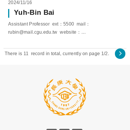
2024/11/16
Yuh-Bin Bai
Assistant Professor ext：5500 mail：
rubin@mail.cgu.edu.tw website：
http://www.sedona.cloud/members/rubin_bai
website：https://pure.lib.cgu.edu.tw/...
There is
11
record in total, currently on page
1
/2.