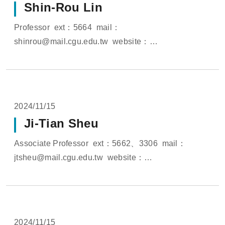
Shin-Rou Lin
Professor ext：5664 mail：
shinrou@mail.cgu.edu.tw website：
http://www.sedona.cloud/members/Shin-Rou Lin
website：https://pure.lib.cgu.edu.tw/en/...
2024/11/15
Ji-Tian Sheu
Associate Professor ext：5662、3306 mail：
jtsheu@mail.cgu.edu.tw website：
http://www.sedona.cloud/members/jtsheu website：
https://pure.lib.cgu.edu....
2024/11/15