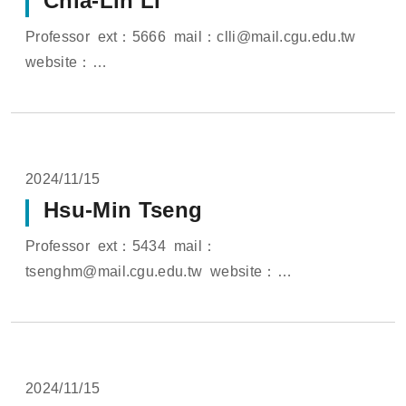
Chia-Lin Li
Professor ext：5666 mail：clli@mail.cgu.edu.tw
website：
http://www.sedona.cloud/members/chialin_li
website：https://pure.lib.cgu.edu.tw/en/persons...
2024/11/15
Hsu-Min Tseng
Professor ext：5434 mail：
tsenghm@mail.cgu.edu.tw website：
http://www.sedona.cloud/members/tsenghm
website：https://pure.lib.cgu.edu.tw/en/persons...
2024/11/15