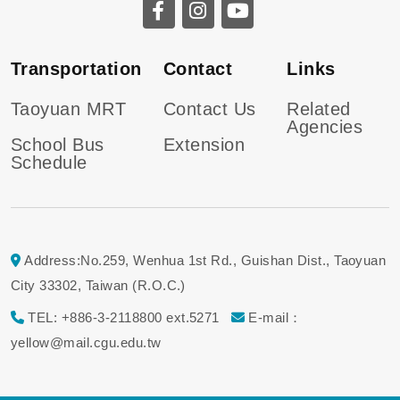
Transportation
Contact
Links
Taoyuan MRT
Contact Us
Related
Agencies
School Bus
Extension
Schedule
Address:No.259, Wenhua 1st Rd., Guishan Dist., Taoyuan
City 33302, Taiwan (R.O.C.)
TEL: +886-3-2118800 ext.5271
E-mail：
yellow@mail.cgu.edu.tw