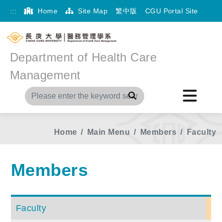
:::
Home
Site Map
繁中版
CGU Portal Site
Department of Health Care
Management
Search
Home
Main Menu
Members
Faculty
Members
Faculty