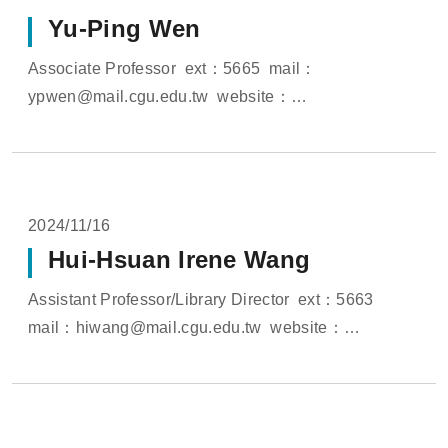
Yu-Ping Wen
Associate Professor ext：5665 mail：
ypwen@mail.cgu.edu.tw website：
http://www.sedona.cloud/members/yuping_wen
website：https://pure.lib.cgu.edu.tw...
2024/11/16
Hui-Hsuan Irene Wang
Assistant Professor/Library Director ext：5663
mail：hiwang@mail.cgu.edu.tw website：
http://www.sedona.cloud/members/hiwang website：
https://pure....