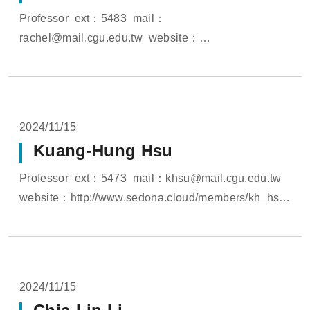
Professor ext：5483 mail：
rachel@mail.cgu.edu.tw website：
https://www.sedona.cloud/members/rachel_lu
website：https://pure.lib.cgu.edu.tw/en/perso...
2024/11/15
Kuang-Hung Hsu
Professor ext：5473 mail：khsu@mail.cgu.edu.tw
website：http://www.sedona.cloud/members/kh_hsu
website：
https://pure.lib.cgu.edu.tw/en/persons/kua...
2024/11/15