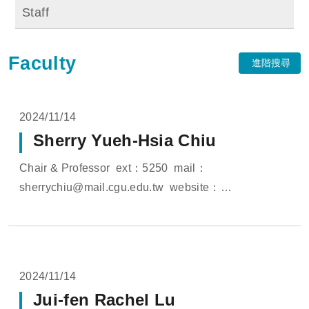
Staff
Faculty
進階搜尋
2024/11/14
Sherry Yueh-Hsia Chiu
Chair & Professor ext：5250 mail：
sherrychiu@mail.cgu.edu.tw website：
http://www.sedona.cloud/members/sherry_chiu
website：https://pure.lib.cgu.ed...
2024/11/14
Jui-fen Rachel Lu