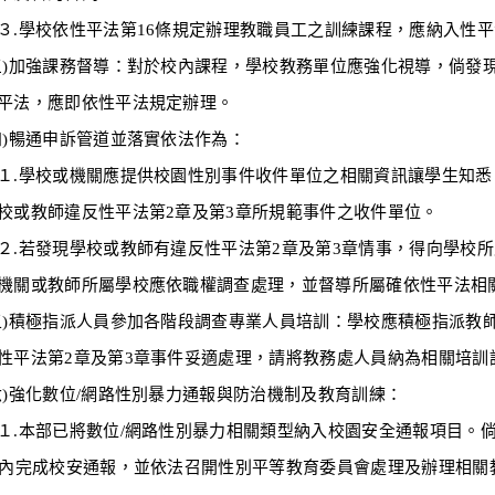
校依性平法第16條規定辦理教職員工之訓練課程，應納入性平法
)加強課務督導：
對於校內課程，學校教務單位應強化視導，倘發
平法，應即依性平法規定辦理。
暢通申訴管道並落實依法作為：
校或機關應提供校園性別事件收件單位之相關資訊讓學生知悉，
校或教師違反性平法第2章及第3章所規範事件之收件單位。
發現學校或教師有違反性平法第2章及第3章情事，得向學校所
機關或教師所屬學校應依職權調查處理，並督導所屬確依性平法相
五)積極指派人員參加各階段調查專業人員培訓：
學校應積極指派教
性平法第2章及第3章事件妥適處理，請將教務處人員納為相關培訓
)強化數位/網路性別暴力通報與防治機制及教育訓練：
部已將數位/網路性別暴力相關類型納入校園安全通報項目。倘
時內完成校安通報，並依法召開性別平等教育委員會處理及辦理相關