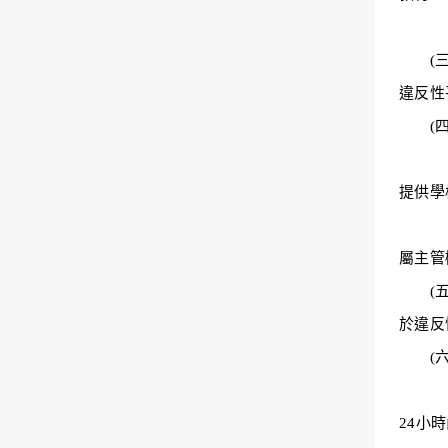
３.學
(三
違反性
(四)
１.學
提供學
２.若
屬主管
(
於違反
(六
１.本
24小