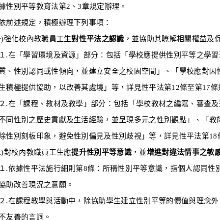
據
性別平等教育法
第2、3章規定辦理。
依前述規定，積極辦理下列事項：
一)強化校內教職員工生
對性平法之認識
，並協助其瞭解相關權益及
「學習環境及資源」部分：包括「學校應提供性別平等之學習環
質、性別認同或性傾向，並建立安全之校園空間」、「學校應對因
生積極提供協助，以改善其處境」等，詳見性平法第12條至第17條
「課程、教材及教學」部分：包括「學校教材之編寫、審查及選
不同性別之歷史貢獻及生活經驗，並呈現多元之性別觀點」、「教
除性別刻板印象，避免性別偏見及性別歧視」等，詳見性平法第18
二)對校內教職員工生應
提升性別平等意識
，並
增進對違法情事之敏
據性平法施行細則第8條：所稱性別平等意識，指個人認同性別
協助改善現況之意願。
課程教學與活動中，除協助學生建立性別平等的價值與理念外，
不友善的言詞。