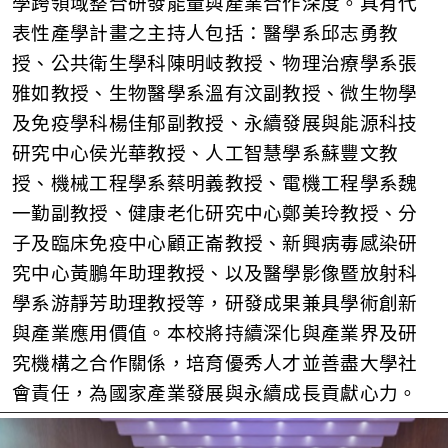
學跨領域整合研發能量與產業合作深度。具有代
表性產學計畫
之
主持人
包括：醫學系邱志勇教
授、公共衛生學科陳明岐教授、物理治療學系張
雅如教授、生物醫學系溫有汶副教授、微生物學
及免疫學科楊佳郁副教授、永續發展與能源科技
研究中心侯光華教授、人工智慧學系蘇豐文教
授、機械工程學系蔡明義教授、電機工程學系魏
一勤副教授、健康老化研究中心鄭美玲教授、分
子及臨床免疫中心顧正
崙
教授、新興病毒感染研
究中心黃鵬年助理教授、以及醫學影像暨放射科
學系游靜芳助理教授等，研
發
成果兼具學術創新
與產業應用價值。本校將持續深化與產業界及研
究機構之合作關係，培育優秀人才並善盡大學社
會責任，為國家產業發展與永續成長貢獻心力。