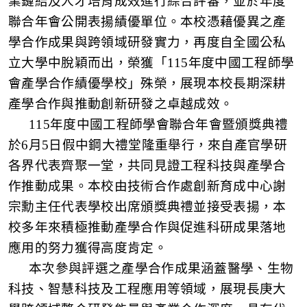
業鏈結及人才培育成效進行綜合評審，並於年度
聯合年會公開表揚績優單位。本校憑藉優異之產
學合作成果與跨領域研發實力，再度自全國公私
立大學中脫穎而出，榮獲「
115
年度中國工程師學
會產學合作績優學校」殊榮，展現本校長期深耕
產學合作與推動創新研發之卓越成效。
115
年度中國工程師學會聯合年會暨頒獎典禮
於
6
月
5
日假中鋼大禮堂隆重舉行，來自產官學
研
各界代表齊聚一堂，共同見證工程科技與產學合
作推動成果。本校由技術合作處創新育成中心謝
宗勳主任代表學校出席頒獎典禮並接受表揚，本
校多年來積極推動產學合作
與
促進科
研
成果落地
應用
的努力
獲得高度肯定。
本次參與評選之產學合作成果涵蓋醫學、生物
科技、智慧科技及工程應用等領域，展現長庚大