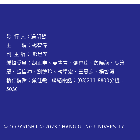
發 行 人：湯明哲
主 編：楊智偉
副 主 編： 鄭邑荃
編輯委員：胡正申、萬書言、張睿達、
詹曉龍
、吳治
慶、盧信冲、劉德玲、韓學宏、王惠玄、
楊智淵
執行編輯：蔡佳敏 聯絡電話：(03)211-8800分機：
5030
© COPYRIGHT © 2023 CHANG GUNG UNIVERSITY