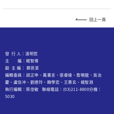
回上一頁
發 行 人：湯明哲
主 編：楊智偉
副 主 編： 鄭邑荃
編輯委員：胡正申、萬書言、張睿達、
詹曉龍
、吳治
慶、盧信冲、劉德玲、韓學宏、王惠玄、
楊智淵
執行編輯：蔡佳敏 聯絡電話：(03)211-8800分機：
5030