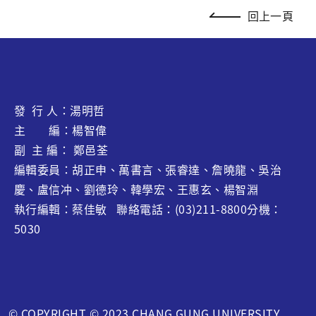
回上一頁
發 行 人：湯明哲
主 編：楊智偉
副 主 編： 鄭邑荃
編輯委員：胡正申、萬書言、張睿達、
詹曉龍
、吳治
慶、盧信冲、劉德玲、韓學宏、王惠玄、
楊智淵
執行編輯：蔡佳敏 聯絡電話：(03)211-8800分機：
5030
© COPYRIGHT © 2023 CHANG GUNG UNIVERSITY