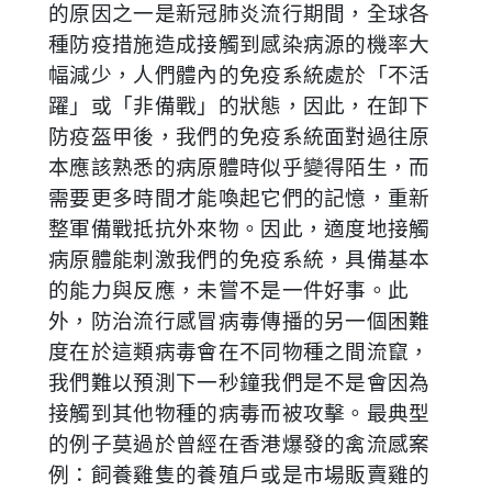
的原因之一是新冠肺炎流行期間，全球各
種防疫措施造成接觸到感染病源的機率大
幅減少，人們體內的免疫系統處於「不活
躍」或「非備戰」的狀態，因此，在卸下
防疫盔甲後，我們的免疫系統面對過往原
本應該熟悉的病原體時似乎變得陌生，而
需要更多時間才能喚起它們的記憶，重新
整軍備戰抵抗外來物。因此，適度地接觸
病原體能刺激我們的免疫系統，具備基本
的能力與反應，未嘗不是一件好事。此
外，防治流行感冒病毒傳播的另一個困難
度在於這類病毒會在不同物種之間流竄，
我們難以預測下一秒鐘我們是不是會因為
接觸到其他物種的病毒而被攻擊。最典型
的例子莫過於曾經在香港爆發的禽流感案
例：飼養雞隻的養殖戶或是市場販賣雞的