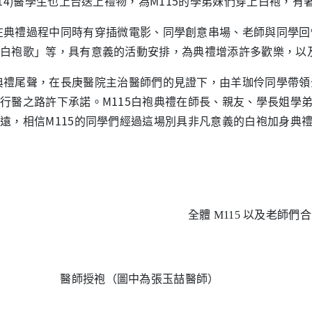
114)醫學生也上台送上禮物，為M115的學弟妹們穿上白袍，
在典禮過程中同時有穿插微電影、同學創意串場、老師與同學回
白袍歌」等，具有意義的活動安排，為典禮增添許多歡樂，以
典禮尾聲，在長庚醫院主治醫師們的見證下，由羊珈伶同學帶領
行醫之路許下承諾。M115白袍典禮在師長、親友、學長姐學
遠，相信M115的同學們經過這場別具非凡意義的白袍加身典
全體
M115
以及老師們合
醫師授袍（圖中為張玉喆醫師）