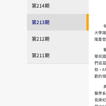
第214期
第213期
大學端
第212期
隆重登
第211期
華民國
們這
勃。A
歡的領
醫學系
長庚紀