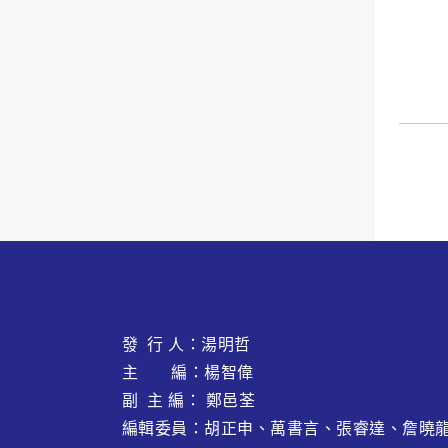
發 行 人：湯明哲
主 編：楊智偉
副 主 編： 鄭邑荃
編輯委員：胡正申、萬書言、張睿達、
詹曉