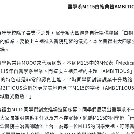
醫學系
M115
白袍典禮
AMBITI
每年學校除了畢業季之外，醫學系大四還會自行籌備舉辦「白袍
的課業，要披上白袍進入醫院見習的儀式。本次典禮由大四學
場。
醫學系常用MOOO來代表屆數，本屆M115中的M代表「Medic
115年自醫學系畢業。而這次白袍典禮的主題「AMBITIO
屆的特色就是非常的認真上進，平時同學間討論課業十分熱絡
MBITIOUS這個詞更完美地包含了M115的字樣（AMB1T
域發光發熱！」
典禮由M115同學們創意進場拉開序幕。同學們展現出醫學系
大家長謝明儒系主任以及方基存醫師，勉勵M115的同學們「
念醫院主治醫師輪流上台，為每一位M115的同學受袍，叮嚀