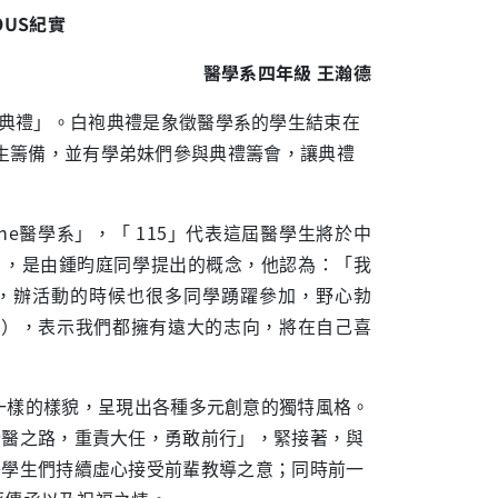
OUS
紀實
醫學系四年級
王瀚德
典禮」。白袍典禮是象徵醫學系的學生結束在
生籌備，並有學弟妹們參與典禮籌會，讓典禮
ine醫學系」，「 115」代表這屆醫學生將於中
US」，是由鍾昀庭同學提出的概念，他認為：「我
，辦活動的時候也很多同學踴躍參加，野心勃
1OU5），表示我們都擁有遠大的志向，將在自己喜
不一樣的樣貌，呈現出各種多元創意的獨特風格。
行醫之路，重責大任，勇敢前行」，緊接著，與
醫學生們持續虛心接受前輩教導之意；同時前一