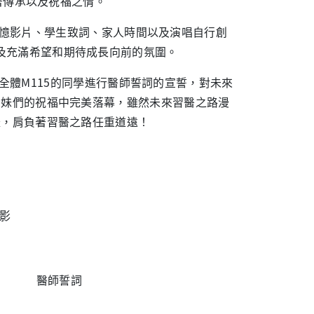
有著傳承以及祝福之情。
憶影片、學生致詞、家人時間以及演唱自行創
及充滿希望和期待成長向前的氛圍。
全體M115的同學進行醫師誓詞的宣誓，對未來
弟妹們的祝福中完美落幕，雖然未來習醫之路漫
禮，肩負著習醫之路任重道遠！
影
醫師誓詞