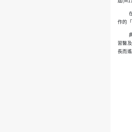
屆(M
作的「
習醫及
長而遙