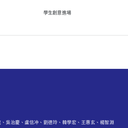
學生創意進場
龍
、吳治慶、盧信冲、劉德玲、韓學宏、王惠玄、
楊智淵