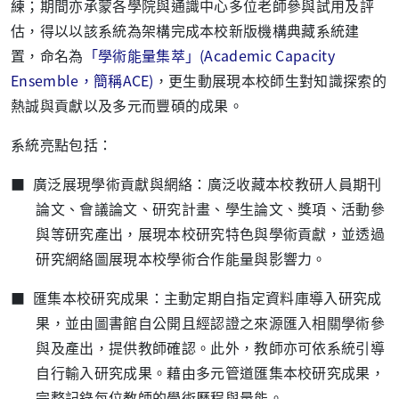
練；期間亦承蒙各學院與通識中心多位老師參與試用及評
估，得以以該系統為架構完成本校新版機構典藏系統建
置，命名為
「學術能量集萃」
(Academic Capacity
Ensemble
，簡稱
ACE)
，更生動展現本校師生對知識探索的
熱誠與貢獻以及多元而豐碩的成果。
系統亮點包括：
■ 廣泛展現學術貢獻與網絡：廣泛收藏本校教研人員期刊
論文、會議論文、研究計畫、學生論文、獎項、活動參
與等研究產出，展現本校研究特色與學術貢獻，並透過
研究網絡圖展現本校學術合作能量與影響力。
■ 匯集本校研究成果：主動定期自指定資料庫導入研究成
果，並由圖書館自公開且經認證之來源匯入相關學術參
與及產出，提供教師確認。此外，教師亦可依系統引導
自行輸入研究成果。藉由多元管道匯集本校研究成果，
完整記錄每位教師的學術歷程與量能。