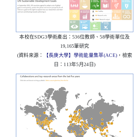
本校在
SDG3
學術產出：
536
位教師、
58
學術單位及
19,165
筆研究
(
資料來源：
【長庚大學】學術能量集萃
(ACE)
，檢索
日：
113
年
5
月
24
日
)