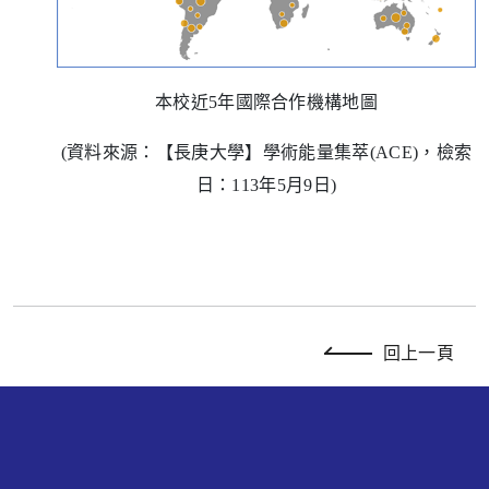
本校近
5
年國際合作機構地圖
(
資料來源：【長庚大學】學術能量集萃
(ACE)
，檢索
日：
113
年
5
月
9
日
)
回上一頁