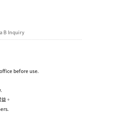
a B Inquiry
ffice before use.
.
權益。
ers.