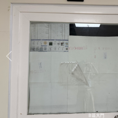
A區內部約容納15人 (
B區照片 (Area B)