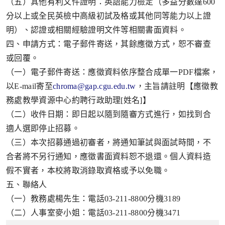
（五）其他有利文件證明：英語能力檢定（多益分數達
600
分以上或全民英檢中高級初試及格或其他同等能力以上證
明）、認證或相關經驗證明文件等相關書面資料。
四、申請方式：電子郵件寄送，其餘應徵方式，恕不審查
或回覆。
（一）電子郵件寄送：應徵資料依序整合成單一
PDF
檔案，
以
E-mail
寄至
chroma@gap.cgu.edu.tw
，主旨請註明【應徵教
務處教學資源中心約聘行政助理
[
姓名
]
】
（二）收件日期：即日起以隨到隨審方式進行，如找到合
適人選即停止招募。
（三）本次招募通過初審者，將通知筆試與面試時間，不
合者將不另行通知，應徵書面資料恕不退還。個人資料造
假不實者，本校將取消錄取資格或予以免職。
五、聯絡人
（一）教務處楊先生：電話
03-211-8800
分機
3189
（二）人事室麥小姐：電話
03-211-8800
分機
3471