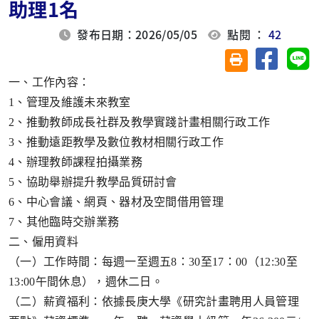
助理1名
發布日期：2026/05/05
點閱 ：
42
分享至臉
分
友善列印(另開視
一、工作內容：
1
、管理及維護未來教室
2
、推動教師成長社群及教學實踐計畫相關行政工作
3
、推動遠距教學及數位教材相關行政工作
4
、辦理教師課程拍攝業務
5
、協助舉辦提升教學品質研討會
6
、中心會議、網頁、器材及空間借用管理
7
、其他臨時交辦業務
二、僱用資料
（一）工作時間：每週一至週五
8
：
30
至
17
：
00
（
12:30
至
13:00
午間休息），週休二日。
（二）薪資福利：依據長庚大學《研究計畫聘用人員管理