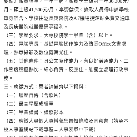
要點》薪資標準，一年一聘，薪資學士級第一年
36,300
元
/
月、碩士級
41,500
元
/
月，享勞健保。錄取人員得申請學校
單身宿舍、學校往返長庚醫院及
A7
機場捷運站免費交通車
及長庚醫院就醫優惠等福利。
（三）學歷要求：大專校院學士畢業（含）以上。
（四）電腦專長：基礎電腦操作能力及熟悉
Office
文書處
理，熟悉攝影及數位剪輯尤佳。
（五）其他條件：具公文寫作能力，有良好溝通能力、工
作態度積極熱忱、細心負責、反應佳、能獨立處理行政事
務。
三、應徵方式：意者請備齊以下資料：
（一）履歷自傳（含照片）
（二）最高學歷成績單
（三）畢業證書、證照影本
（四）應徵人員個人資料蒐集告知條款及同意書（請至本
校人事室網站下載專區
→
人事表單中下載）