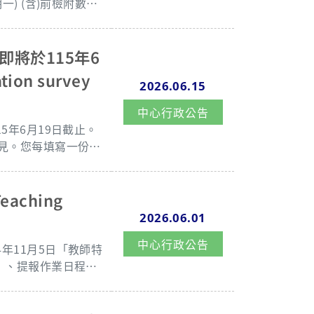
) (含)前檢附數位
四、此外，
於115年1月14日
將於115年6
ion survey
2026.06.15
中心行政公告
意見。您每填寫一份有
。中獎名單及領獎期限預
活動內容將於本中心
aching
2026.06.01
中心行政公告
back on the teachi
年11月5日「教師特
olled in for this se