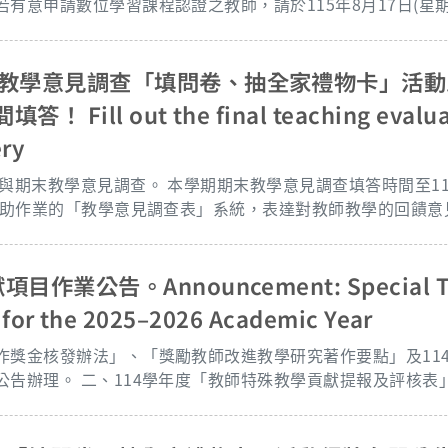
意申請數位學習課程認證之教師，請於115年8月17日(星期一
處教學資源中心，以便校方線上申請與後續送件作業。 三、相關認證申請文
「遠距教學交流暨認證網」(https://ace.moe.edu.tw)。 
位學習境外學生專班「二年制專科」及「學士班」審核作業案,業已
末教學意見調查「填問卷、抽全家禮物卡」活動即
文函知各大專校院,有需求之學校,請逕洽國立空中大學申請。 五、如有申請相關問
ill out the final teaching evaluat
ery
ail：u9693021@mail.nou.edu.tw。 公告單位：教務處教學資源中心
4
學輔助作業的「教學意見調查表」系統，表達對教師教學的回饋
依115年5月21日學生教學意見調查交流會議決議，本
元10份、全家禮物卡500元30份、及全家禮物卡200元50份
」網頁。如有未盡事宜，本中心保有活動調整權利，修改後之
作業公告。Announcement: Special Te
 for the 2025–2026 Academic Year
 will allow you to share your opinions and provide feed
獎金核發辦法」、「獎勵教師改進教學研究著作要點」及114
e logged in, you will see a list of the courses you are enr
報及評核表」、提報作業日程表
名單，詳如附件。 三、請申請教師、教師所屬單位課程委員會
至6月22日期間登入「線上核簽系