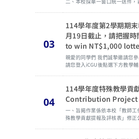
二、本校採單一窗口統一送件，若有
學習課程認證所需之申請文件送至教務
件格式、作業流程及相關資訊，請參閱教育部
教育部本梯次受理之116學年數
114學年度第2學期期
以臺教資(二)字第1152700056號
月19日截止，請把握時間填答！ F
題，請洽教務處教學資源中心。 聯絡人： (一)本校聯絡人：伍雅恩，分機：3634 (二)數位學習認證專案計畫辦公室
03
to win NT$1,000 lott
（國立空中大學）： 李璧如小姐，電話：(02)2282-9355轉6507、E-mail：berylli@mail.nou.edu.tw。鄧舒帆行
政經理，電話：(02)2282-9355轉6504、Em
親愛的同學們 我們誠摯邀請您參與期末教學意見調查。 本學期期末教學意見調查填答時間至115年6月19日截止。
承辦人：伍雅恩 聯絡分機：363
請您登入iCGU後點選下方教
效問卷，即享有一次抽獎機會，填愈多課程中獎機率愈高喔！ 
活動獎項計有全家禮物卡1,000
訂下學期公告於「教學資源中心
114學年度特殊教學貢獻項目
網頁更新，恕不另行通知。 Dear Students, Please note that the Teaching Quality Survey for this semester is
Contribution Project
04
open until June 19, 2026. To participate, log in to the iCGU platform during this period and click on the T
eaching Evaluation Form. This
一、旨揭作業係依本校「教師工作
ng quality of your courses. Onc
殊教學貢獻提報及評核表」修正公告辦理。 二、114學年度「教師特殊教學貢獻提
mester. There are two types of questionnaires available for each course: Type A: Evaluates teachers' teac
及注意事項、CGU Flow填單畫面、佐證資料寄送
hing quality. Type B: Evaluates discussion-based, experimental, or seminar courses. Please be assured th
（或中心會議）及單位主管依作業時程辦理。 四、申請教師請於115年6月5日