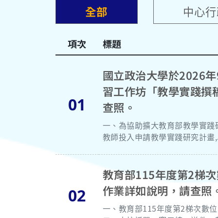
全部
中心行
項次
標題
國立政治大學於2026年
習工作坊「教學實踐撰稿
01
查照。
一、為協助擴大教育部教學實踐
教師投入申請教學實踐研究計畫,以提升教師研究量能及教
撰稿與成效評量攻略。 (二)講者:國立高雄師範大學科學教育曁環境教育研究所黃琴扉扉教授。 (三)時間 : 2026年9
月15日(星期二)10時00分至12時10分。 (四)地點 : 國立政治大學行政大樓七樓第二會議室。 (五)報
orms.gle/cdFgQjKwsNTHwfz87。(報名名額 為50人,若額滿將提前結束
教育部115年度第2梯
份,敬請協助
作業詳如說明，請查照
02
一、教育部115年度第2梯次數