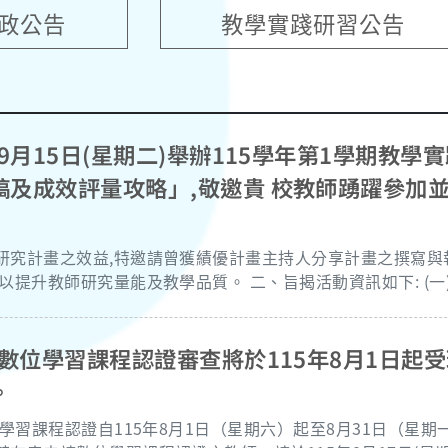
政公告
教學實踐研習公告
9月15日(星期二)舉辦115學年第1學期教學
及成效評量攻略」,敬邀貴 校教師踴躍參加並
研究計畫之效益,特邀請曾獲績優計畫主持人分享計畫之撰寫與
學品質。 二、旨揭活動資訊如下: (一)活動主題:教學實踐
名連結:https://f
報名。) 三、檢附旨揭活動海報與議程各一
次數位學習課程認證審查將於115年8月1日起
公告轉知。 四、如需任何諮詢服務,請治詢承辦人黃詠琳小姐,電話:02-29393091
。
位學習課程認證自115年8月1日（星期六）起至8月31日（星