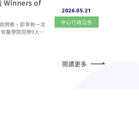
ave an
檔案。各單位主管請於
nners of
ext. 3189 or via em
2026.05.21
ation! 聯絡人：楊仁志（分機3189）
中心行政公告
有效問卷，即享有一次
ments in Teaching
notes, and screens
（管理大樓9樓）領取
res according to th
閱讀更多
rting and Evaluati
rvisors. Unit supe
 summary sheet and
he “CGU Flow.” 聯