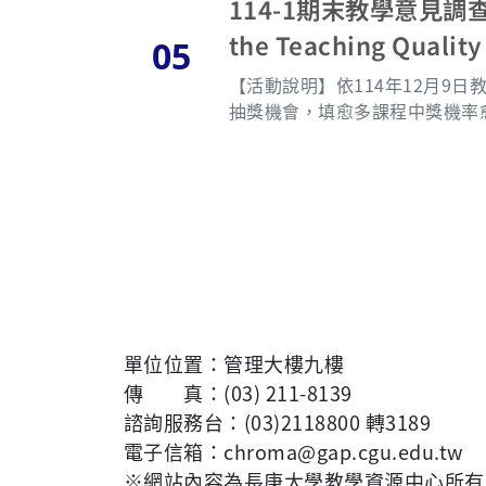
at all individual responses will r
統」填寫評分，並上傳經主管核簽
114-1期末教學意見調
y questions, feel free to cont
115年6月23日前完成複核作業。 五、為持續優化評核表各項指標，請教師所屬單位秘書於115年7月3日前填報 E
the Teaching Quality
05
el 分項核定總表，並以電子郵件寄送至教學資源中心。 六、各教
複核結果為準。 1. This project is implemented in accordance with the university’s “Regulations for Issuin
【活動說明】依114年12月9
g Teachers’ Work Bonuses” a
抽獎機會，填愈多課程中獎機率愈高喔！」 【抽獎時間】115年5月21日中午（本次
and Research.” 2. Relevant documents, including the “Special Teaching Contribution Reporting and Ev
工學院同學3人及管理學院1人出席參加
aluation Form for the 2025–2
者於公告日起至115年5月28
hots of the CGU Flow system, are attached for referen
（請先查好序號），逾期未領視同放棄領獎。 如果有相關需求，請於領獎時間截
tees (or center meetings), an
e designated schedule. 4. Applicants must log into the “CGU Flow” between June 5 and June 22, 2026,
to complete the scoring proc
on Form for the 2025–2026 Ac
rvisors are requested to complete the sec
evaluation indicators, depar
單位位置：管理大樓九樓
submit it via email to the Center for Inst
傳 真：(03) 211-8139
eacher for the academic year 
絡人：楊仁志（校內分機3189）
諮詢服務台：(03)2118800 轉3189
電子信箱：chroma@gap.cgu.edu.tw
※網站內容為長庚大學教學資源中心所有