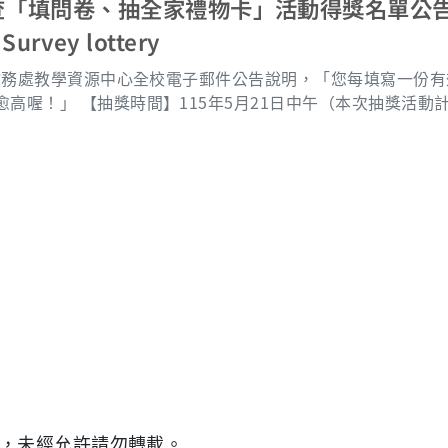
emain anonymous and cannot be identified in any reports. If you h
之「114學年度教師特殊教學貢獻提報及評核表」PDF完整
查「填問卷、抽全家禮物卡」活動得獎名單公告 Wi
act the Center for Instructional Resources at 03-2118800 
xc
 Survey lottery
ail at chroma@gap.cgu.edu.tw. Thank you for your particip
師當學年度之評分結果，以「線上核簽系統」最終
日教務處教學資源中心全校電子郵件公告說明，「您每填寫一份
nd the “Guidelines for Rewarding Teachers for Improve
抽獎活動計有醫學院同學9人、
，並由學生議會塗副議長見證、學生會代表抽出獎項） 【領獎時間】請得獎
026 Academic Year,” the reporting schedule, important 
日上班時間出示得獎通知email及學生證至教務處教學資源中心
ce. 3. Applicants, departmental curriculum commit
止前與我們聯繫（校內分機318
d unit supervisors are requested to complete the procedu
9），我們將盡力為您提供適切的服務。 聯絡人：楊仁志（校內分機3189）
ess and upload the “Special Teaching Contribution Repo
ademic Year,” duly reviewed and approved by their supe
ondary review by June 23, 2026. 5. To continuously improve the
tmental secretaries are requested to complete the Excel
ructional Resources by July 3, 2026. 6. The final scores for each t
shall be based on the final review results recorded in t
，未經允許請勿轉載。