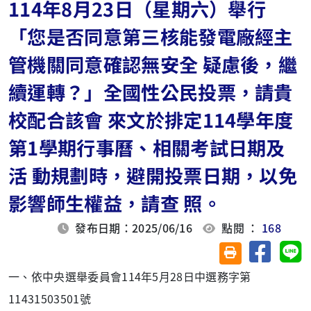
114年8月23日（星期六）舉行
「您是否同意第三核能發電廠經主
管機關同意確認無安全 疑慮後，繼
續運轉？」全國性公民投票，請貴
校配合該會 來文於排定114學年度
第1學期行事曆、相關考試日期及
活 動規劃時，避開投票日期，以免
影響師生權益，請查 照。
發布日期：2025/06/16
點閱 ：
168
分享至臉
分
友善列印(另開視
一、依中央選舉委員會114年5月28日中選務字第
11431503501號