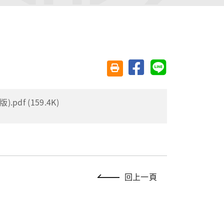
分享至臉書
分享至 Line
友善列印(另開視窗)
df (159.4K)
回上一頁