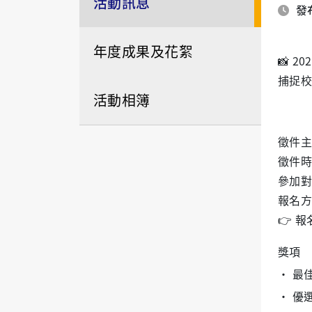
活動訊息
發布
年度成果及花絮
📸 
捕捉校
活動相簿
徵件主
徵件時間
參加對
報名方
👉 
獎項
• 最
• 優