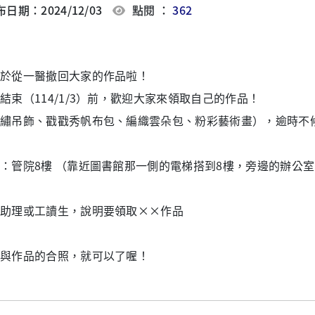
日期：2024/12/03
點閱 ：
362
於從一醫撤回大家的作品啦！
結束（114/1/3）前，歡迎大家來領取自己的作品！
繡吊飾、戳戳秀帆布包、編織雲朵包、粉彩藝術畫），逾時不候
點：管院8樓 （靠近圖書館那一側的電梯搭到8樓，旁邊的辦公
楊助理或工讀生，說明要領取××作品
示與作品的合照，就可以了喔！