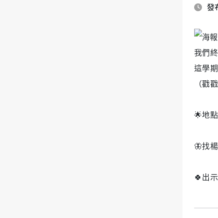
發布
我們終
這學期
（戳戳
🌟地
🦋找
🍀出