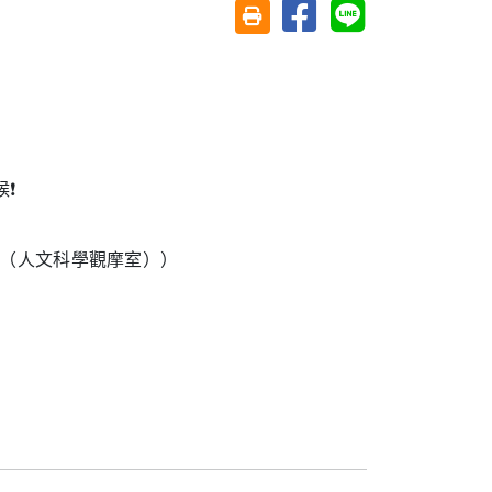
分享至臉書
分享至 Line
友善列印(另開視窗)
❗
室（人文科學觀摩室））