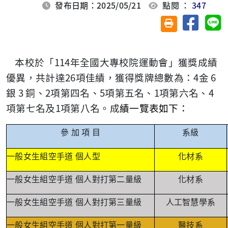
發布日期：2025/05/21
點閱 ：
347
分享至臉
分
友善列印(另開視
114
本校於
「
年全國大專校院運動會」獲獎成績
26
4
6
優異，
共計達
項佳績，獲得獎牌總數為：
金
3
2
5
1
4
銀
銅、
項第四名、
項第五名、
項第六名、
1
項第七名及
項第八名。
成
績一覽表如下：
參
加
項
目
系級
一般女生組空手道
個人型
化材系
一般女生組空手道
個人對打第二量級
化材系
一般女生組空手道
個人對打第三量級
人工智慧學系
一般女生組空手道
個人對打第一量級
醫技系