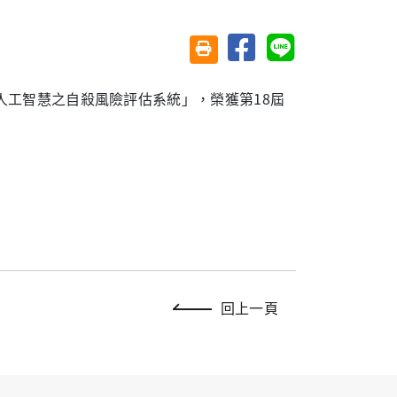
分享至臉書
分享至 Line
友善列印(另開視窗)
人工智慧之自殺風險評估系統」，榮獲第18屆
回上一頁