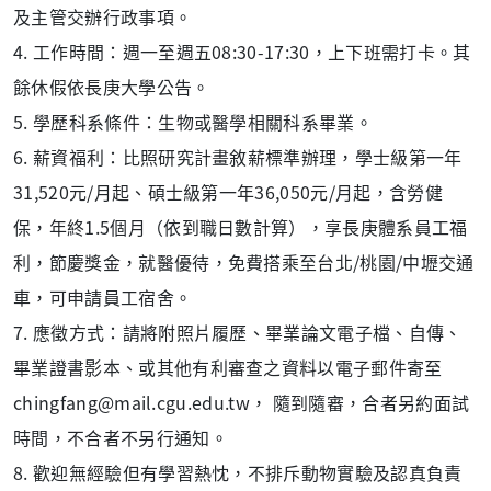
及主管交辦行政事項。
4. 工作時間：週一至週五08:30-17:30，上下班需打卡。其
餘休假依長庚大學公告。
5. 學歷科系條件：生物或醫學相關科系畢業。
6. 薪資福利：比照研究計畫敘薪標準辦理，學士級第一年
31,520元/月起、碩士級第一年36,050元/月起，含勞健
保，年終1.5個月（依到職日數計算），享長庚體系員工福
利，節慶獎金，就醫優待，免費搭乘至台北/桃園/中壢交通
車，可申請員工宿舍。
7. 應徵方式：請將附照片履歷、畢業論文電子檔、自傳、
畢業證書影本、或其他有利審查之資料以電子郵件寄至
chingfang@mail.cgu.edu.tw， 隨到隨審，合者另約面試
時間，不合者不另行通知。
8. 歡迎無經驗但有學習熱忱，不排斥動物實驗及認真負責