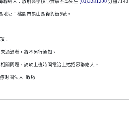
 招募聯絡人：放射醫學核心實驗室邱先生
(03)3281200
分機714
 院區地址：桃園市龜山區復興街5號。
項：
審核未通過者，將不另行通知。
如有相關問題，請於上班時間電洽上述招募聯絡人。
療財團法人 敬啟