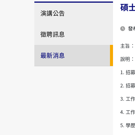
碩士
演講公告
發布
徵聘訊息
主旨：
最新消息
說明：
1. 
2. 
3. 
4. 
5. 