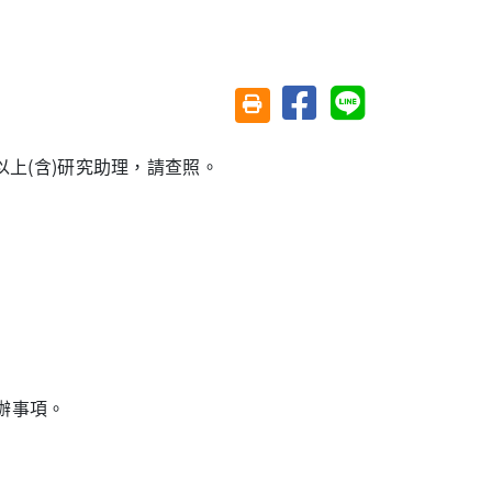
分享至臉書
分享至 Line
友善列印(另開視窗)
以上(含)研究助理，請查照。
辦事項。