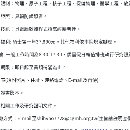
科系限制：物理、原子工程、核子工程、保健物理、醫學工程、放
專業證照：具輻防證照者。
其他技能：具電腦軟體程式撰寫經驗者佳。
薪資福利: 碩士第一年37,890元。其他福利依本院規定辦理。
 其他: 一般工作時間為8:30-17:30，偶需假日輪值排班執行研究
報名期限：即日起至員額補滿為止。
履歷表(須附照片、住址、連絡電話、E-mail及自傳)
畢業證書影本。
從事相關工作及研究證明文件。
應徵方式：E-mail至shihyao7728@cgmh.org.tw(主旨請註