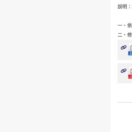
說明：
一、
依
二、修