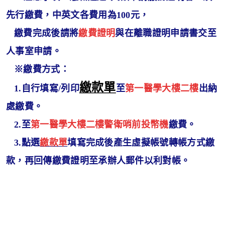
先行繳費，中英文各費用為100元，
繳費完成後請將
繳費證明
與在離職證明申請書交至
人事室申請。
※繳費方式：
繳款單
1.自行填寫/列印
至
第一醫學大樓二樓
出納
處
繳費。
2.至
第一醫學大樓二樓
警衛哨前
投幣機
繳費。
3.點選
繳款單
填寫完成後產生虛擬帳號轉帳方式繳
款，再回傳繳費證明至承辦人郵件以利對帳。