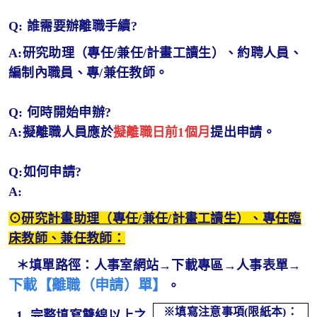
Q: 誰需要辦離職手續?
A:研究助理（專任/兼任/計畫工讀生）、約聘人員、
編制內職員、專/兼任教師。
Q: 何時開始申辦?
A:擬離職人員應於
擬離職日前1個月
提出申請。
Q:如何申請?
A:
⊙
研究計畫助理（專任
/
兼任
/
計畫工讀生）、專任臨
床教師、兼任教師：
＊填單路徑：
人事室網站→下載專區→人事表單→
下載
【離職（申請）單】
。
※填寫注意事項(限紙本)：
1. 完整填寫雙線以上之