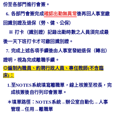
份至各部門進行會簽。
6. 各部門會簽完成
確認出勤無異常
後再回人事室繳
回識別證及退保（勞、健、公保）
※ 打卡（識別證）記錄出勤時數之人員須完成最
後一天下班打卡才可繳回識別證。
7. 完成上述各項手續後由人事室發給退保（轉出）
證明，視為完成離職手續。
⊙
編制內職員、約聘行政人員、專任教師
(
不含臨
床
)
：
1.
至
NOTES
系統填寫離職單，線上核簽至校長，完
成核簽後自行列印會簽單。
＊填單路徑：
NOTES
系統→辦公室自動化→人事
管理→任用→離職單