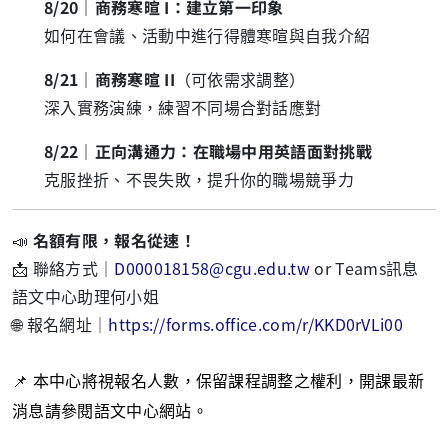
8/20｜商務寒暄 I：建立第一印象
如何在會議、活動中進行得體寒暄與自我介紹
8/21｜商務寒暄 II
（可依需求調整）
深入實務演練，練習不同場合對話應對
8/22｜
正向溝通力：在職場中用英語面對挑戰
克服挫折、不畏失敗，提升你的職場競爭力
📣
名額有限，報名從速！
📩 聯絡方式｜
D000018158@cgu.edu.tw
or Teams訊息
語文中心助理何小姐
🌐 報名網址｜
https://forms.office.com/r/KKD0rVLi00
📌
本中心將視報名人數，保留課程調整之權利，開課最新
消息請參閱語文中心網站。