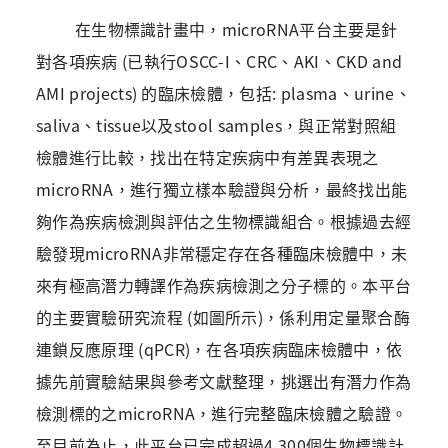
在生物標識計畫中，microRNA平台主要是針
對各項疾病 (已執行OSCC-I、CRC、AKI、CKD and
AMI projects) 的臨床檢體，包括: plasma、urine、
saliva、tissue以及stool samples，與正常對照組
檢體進行比較，找出在特定疾病中有差異表現之
microRNA，進行獨立樣本驗證與分析，最終找出能
夠作為疾病檢測與評估之生物標識組合。根據過去經
驗發現microRNA非常穩定存在各種臨床檢體中，未
來有極高潛力轉譯作為疾病檢測之分子標的。本平台
的主要實驗研究流程 (如圖所示)，係利用定量聚合酶
連鎖反應原理 (qPCR)，在各項疾病臨床檢體中，依
據先前實驗結果與參考文獻整理，挑選出有潛力作為
檢測標的之microRNA，進行完整臨床檢體之驗證。
至目前為止，此平台已完成超過4,300個生物標識計