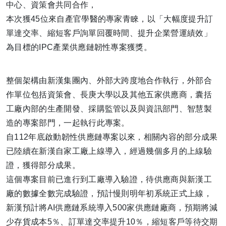
中心、資策會共同合作，
本次獲45位來自產官學醫的專家青睞，以「大幅度提升訂
單達交率、縮短客戶詢單回覆時間、提升企業營運績效」
為目標的IPC產業供應鏈韌性專案獲獎。
整個架構由新漢集團內、外部大跨度地合作執行，外部合
作單位包括資策會、長庚大學以及其他五家供應商，囊括
工廠內部的生產開發、採購監管以及與資訊部門、智慧製
造的專案部門，一起執行此專案。
自112年底啟動韌性供應鏈專案以來，相關內容的部分成果
已陸續在新漢自家工廠上線導入，經過幾個多月的上線驗
證，獲得部分成果。
這個專案目前已進行到工廠導入驗證，待供應商與新漢工
廠的數據全數完成驗證，預計慢則明年初系統正式上線，
新漢預計將AI供應鏈系統導入500家供應鏈廠商，預期將減
少存貨成本5％、訂單達交率提升10％，縮短客戶等待交期