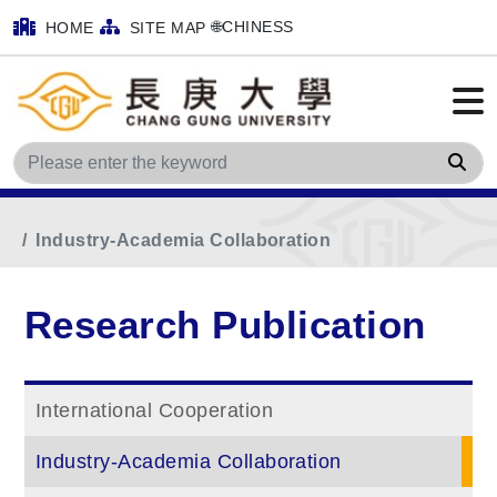
🌐CHINESS
HOME
SITE MAP
Sea
Home
Main Menu
Research Publication
Industry-Academia Collaboration
Research Publication
International Cooperation
Industry-Academia Collaboration