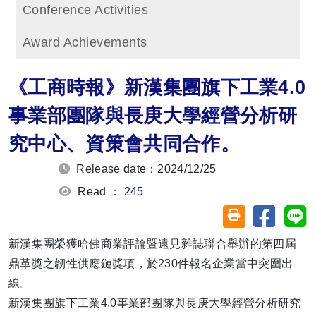
Conference Activities
Award Achievements
《工商時報》新漢集團旗下工業4.0
事業部團隊與長庚大學經營分析研
究中心、資策會共同合作。
Release date：2024/12/25
Read ：
245
Share on
Sh
Friendly printin
新漢集團榮獲哈佛商業評論暨遠見雜誌聯合舉辦的第四屆
鼎革獎之韌性供應鏈獎項，於230件報名企業當中突圍出
線。
新漢集團旗下工業4.0事業部團隊與長庚大學經營分析研究