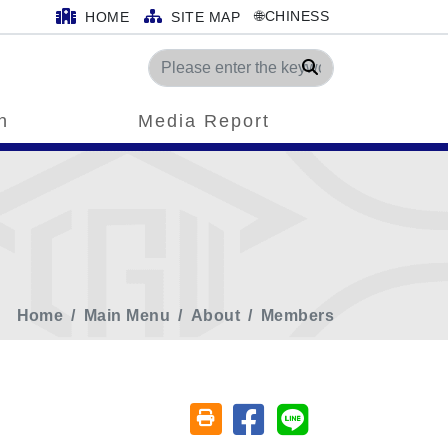
🌐CHINESS
HOME
SITE MAP
Search
n
Media Report
Home
Main Menu
About
Members
Share on facebook
Share on line
Friendly printing (open window)