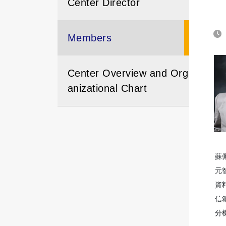
Center Director
Members
Center Overview and Org
anizational Chart
蘇
元
資
信箱
分機