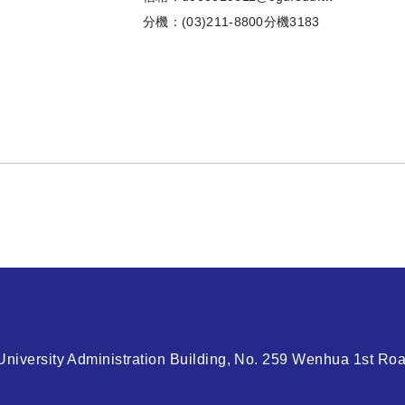
分機：(03)211-8800分機3183
niversity Administration Building, No. 259 Wenhua 1st Roa