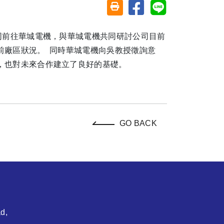
Share on facebook
Share on line
Friendly printing (open window)
同前往華城電機，與華城電機共同研討公司目前
前廠區狀況。 同時華城電機向吳教授徵詢意
，也對未來合作建立了良好的基礎。
GO BACK
d,