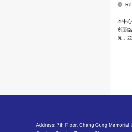
Rel
本中心
所面臨
見，並
Address: 7th Floor, Chang Gung Memorial U