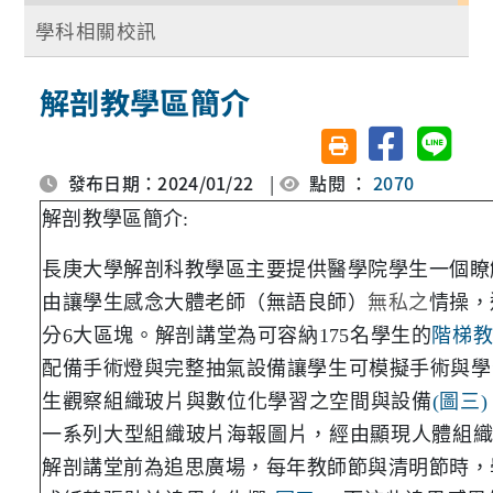
學科相關校訊
解剖教學區簡介
分享至臉書
分享至 
友善列印(另開視窗)
發布日期：2024/01/22
|
點閱 ：
2070
解剖教學區簡介:
長庚大學解剖科教學區主要提供醫學院學生一個瞭
由讓學生感念大體老師（無語良師）
無私之
情操，
分6大區塊。解剖講堂為可容納175名學生的
階梯教
配備手術燈與完整抽氣設備讓學生可模擬手術與學
生觀察組織玻片與數位化學習之空間與設備
(圖三)
一系列大型組織玻片海報圖片，經由顯現人體組
解剖講堂前為追思廣場，每年教師節與清明節時，