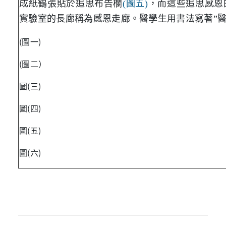
成紙鶴張貼於追思布告欄
(圖五)
，而這些追思感恩
實驗室的長廊稱為感恩走廊。醫學生用書法寫著”醫
(圖一)
(圖二）
圖(三)
圖(四)
圖(五)
圖(六)