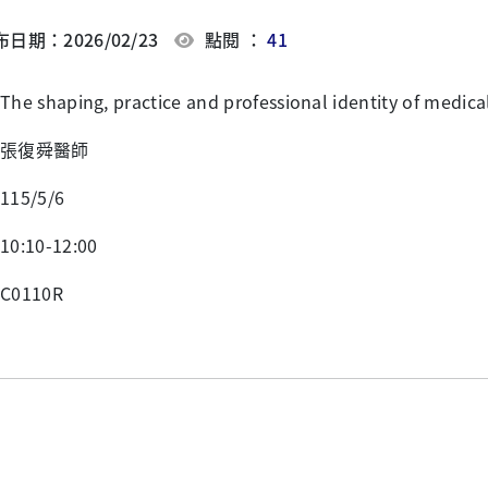
日期：2026/02/23
點閱 ：
41
e shaping, practice and professional identity of medica
張復舜醫師
15/5/6
0:10-12:00
0110R