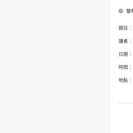
發布
題目：Th
講者：
日期：1
時間：1
地點：C