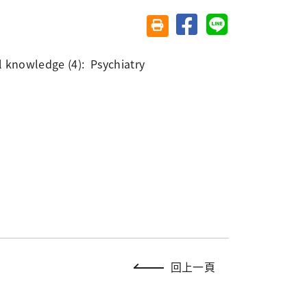
分享至臉書
分享至 Line
友善列印(另開視窗)
l knowledge (4): Psychiatry
回上一頁