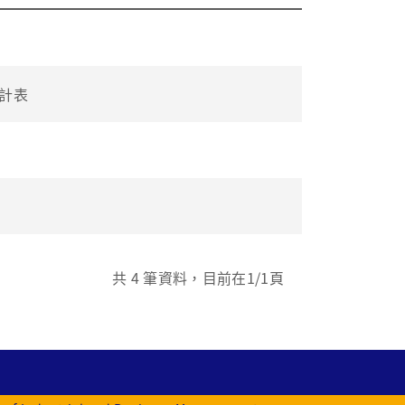
統計表
共
4
筆資料，目前在
1
/1頁