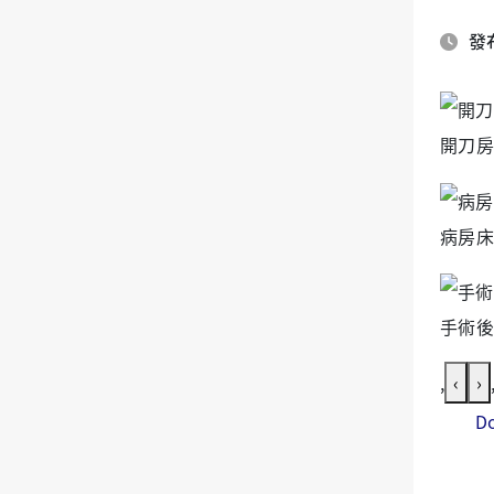
發布
開刀房
病房床
手術後
,
‹
›
D