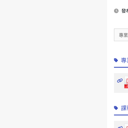
發布
專
專
課