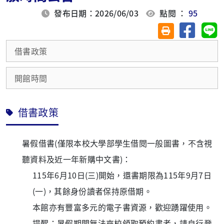
發布日期：2026/06/03
點閱 ：
95
分享至臉
分
友善列印(另開視
借書政策
開館時間
借書政策
暑假借書(僅限本校大學部學生借閱一般圖書，不含視
聽資料及近一年新購中文書)：
115年6月10日(三)開始，還書期限為115年9月7日
(一)，其餘身份讀者保持原借期。
本館亦有豐富多元的電子書資源，歡迎踴躍使用。
提醒：暑假期間無法來校領取預約書者，請自行登