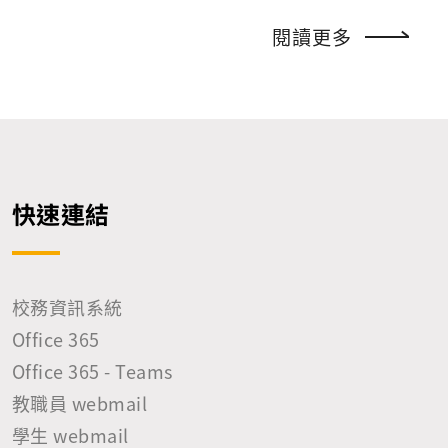
承諾願意遵守該等法規，以確實維護甲方權益。 二、乙
如非必要請關閉，如需開啟請務必採取以下措施： 1.設
閱讀更多
方已了解甲方的資訊安全目標： (一)確保甲方資訊服
定高強度密碼，以確保 FTP 登入安全。 2.如非必要，請
務之永續提供及完整資訊的合法存取。 (二)確保甲方
將設備IP更換為虛擬IP以阻斷外部偵測，或設定可存取
所提供資訊服務之完整性與可用性，提供全校師生便利
印表機等相關設備的來源IP。 請各單位務必配合執行，
和穩定的資訊服務。 (三)確保甲方所提供軟硬體資源
以維護校園資訊安全。
之可用性，合法及正確地使用。 三、乙方應配合甲方資
訊安全管理制度，並瞭解甲方「資訊安全管理政策」且
遵守甲方之「資訊安全管理系統（ISMS）」等相關資訊
安全管理規定，甲方得不定期查核乙方是否確實執行，
快速連結
乙方應配合辦理。 四、因本承攬書所產生之任何營業秘
密，均歸屬於甲方所有。乙方就其因而知悉、取得或使
用之不論是否為甲方所提供之資料、文件，均有守密之
義務；且非經甲方之書面同意，乙方不得將前開營業秘
校務資訊系統
密以任何之方式洩漏或交付予第三人。 五、乙方因本案
Office 365
而自甲方取得之一切文件、資料，均應於本承攬終止、
Office 365 - Teams
解除或期間屆滿時無條件歸還甲方或依甲方指示銷毀，
且不得加以重製。 六、乙方因本案而知悉甲方之任何資
教職員 webmail
料，應負保密之責任，不得竊用或洩漏予第三人。乙方
學生 webmail
並應責成其人員，同負保密之責任，嗣後離職者，亦