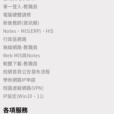
作法 ? Ａ： 一、考量危害國家資通安全產品由主管機關
單一登入-教職員
核定廠商清單效益有限，後續將由主管機關透過跨部會
電腦硬體請修
協調平臺與各機關溝通，推動危害國家資通安全產品之
新進教師(資訊類)
限制使用事宜 。 二、現階段係請各公務機關依本院秘
書長109年12月18日院臺護長字第1090201804A號函，
Notes、MIS(ERP)、HIS
禁止使用及採購大陸廠牌資通訊產品（含軟體、硬體及
行政區網路
服務），其相關注意事項如下： 1.大陸廠牌：指本院公
無線網路-教職員
共工程委員會107年12月20日工程企字第1070050131
號函所稱「大陸地區廠商」，至於「第三地區含陸資成
Web MIS與Notes
分廠商」及「在臺陸資廠商」原則非屬上述範圍，惟各
軟體下載-教職員
機關於辦理採購案時，如屬經濟部投資審議委員會公告
校網首頁公告發布流程
「具敏感性或國安含資安疑慮之業務範疇」，應確實於
招標文件中載明不允許經濟部投資審議委員會公告之陸
學術網路IP申請
資資訊服務業者參與。 2.陸籍人士：指委外廠商執行標
校園虛擬網路(VPN)
案之團隊成員，其現行國籍不得為中國大陸國籍 。另，
IP設定(Win10、11)
針對多重國籍部分，如其一國籍屬中國大陸國籍亦屬限
制範圍 ；此外，針對香港國籍及澳門國籍人士非屬上述
各項服務
限制範圍 。 3.考量實務執行問題，現行僅限制其最終資