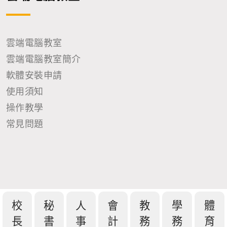
雲端電腦教室
雲端電腦教室簡介
軟體安裝申請
使用須知
操作教學
常見問題
校
秘
人
會
教
學
體
長
書
事
計
務
務
育