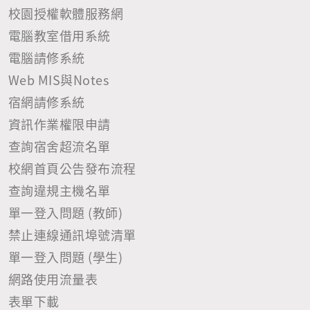
校園授權軟體服務網
同。 七、乙方應於簽署本承攬書之同時簽立「公司保密
切結書」（公司保密切結書_202408），並提供本案執
電腦教室借用系統
行人員（包括但不限於工程師）清冊（乙方應負責於送
電腦請修系統
甲方前，個別依個人資料保護法等相關法令告知其人員
Web MIS與Notes
並取得其人員之書面同意），如人員（包括但不限於工
程師）有所異動，亦應提前書面通知甲方。乙方之人員
宿網請修系統
於執行本案前，亦應簽立「個人保密切結書」（個人保
資訊作業權限申請
密切結書_202408），並由乙方交付甲方。 八、乙方及
查詢宿舍超流名單
其人員執行本案而蒐集、處理、利用之個人資料，應遵
守個人資料保護法等相關法令，尤不得任意揭露、授權
校網首頁公告發布流程
或轉讓予其他團體或個人。 九、乙方不得對外指摘或傳
查詢違規主機名單
述任何有害或有損甲方校譽及台塑企業商譽或不利於甲
單一登入問題 (教師)
方及台塑企業之相關言論、訊息。如有違反，乙方應給
付甲方本案總額之5%為懲罰性違約金，甲方並得逕自乙
禁止連線通訊埠號清單
方未領之款項中扣抵之，且乙方應就甲方及台塑企業所
單一登入問題 (學生)
受損失負賠償責任，並依法究辦，甲方亦得逕行書面終
網路使用流量表
止承攬。 十、本案涉及資訊軟體、硬體或服務等相關事
務，乙方執行本案之團隊成員不得為大陸地區人民，並
表單下載