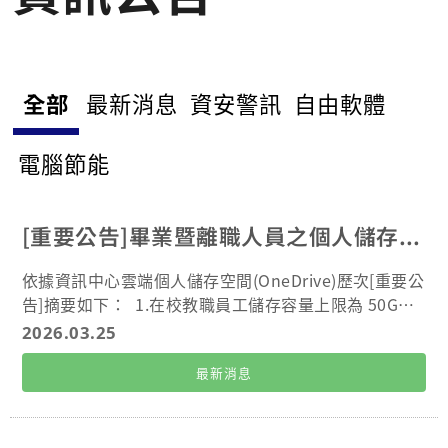
全部
最新消息
資安警訊
自由軟體
電腦節能
[重要公告]畢業暨離職人員之個人儲存空間(OneDrive)規範
依據資訊中心雲端個人儲存空間(OneDrive)歷次[重要公
告]摘要如下： 1.在校教職員工儲存容量上限為 50G
B。 2.在校學生儲存容量上限為 30GB。 3.畢業校友與
2026.03.25
離退人員皆不提供 OneDrive 使用服務。 儲存量已超過
最新消息
上限者，僅能以唯讀模式讀取、下載及刪除檔案，無法
進行上傳或編輯。 【重要宣導】： 1.即將畢業之同學或
將離職之人員，請務必儘速將個人雲端空間內的檔案自
行下載保存，並清除全部使用空間。 2.離校後，系統將