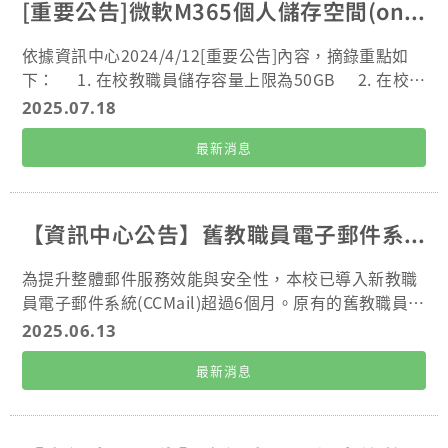
[重要公告]微軟M365個人儲存空間(oneDrive)整理通知
陸續自動刪除 OneDrive 內所有檔案，完全無法復原。
3.留校念研究所的同學會有新學號，其舊學號之空間則
依據資訊中心2024/4/12[重要公告]內容，摘錄重點如
將清除，請特別注意。 4.欲了解空間使用量以及檔案清
下： 1. 在校教職員儲存容量上限為50GB 2. 在校學
理方式，請參考附檔的操作步驟。 5.如未使用上述雲端
生儲存容量上限為30GB 3. 離退人員與畢業校友皆不
2025.07.18
OneDrive 空間者，則請忽略本公告。 Summary of Pa
提供OneDrive使用服務。 4. 儲存量已超過上限者，
st [Important Notices] from the Information Cente
最新消息
僅能以唯讀模式讀取、下載及刪除檔案，無法進行上傳
r on OneDrive Personal Cloud Storage 1.The maxi
或編輯。 執行期限：自即日起至2025/09/30 執行作
mum storage quota for current faculty and staff is
業： 1. 在校教職員及學生，務必於期限內，清除超過
50 GB. 2.The maximum storage quota for current s
上述規定之使用空間。 2. 校友及離退人員，務必於期
【資訊中心公告】舊教職員電子郵件系統（Zimbra）將於2025年7月15日停用下線，請儘速完成資料遷移。
tudents is 30 GB. 3.OneDrive service is not availabl
限內，自行備份及搬移檔案資料，並清除全部使用空
e to alumni after graduation or to former/retired e
間。 3. 針對校友及離退人員將另以email通知。(發送
為提升整體郵件服務效能與安全性，本校已導入新教職
mployees. Accounts that exceed the storage quota
至M365/outlook信箱) 4. 欲了解空間使用量以及檔
員電子郵件系統(CCMail)超過6個月。原有的舊教職員電
will be limited to read-only access: you may view,
案清理方式，請參考附檔的操作步驟。 後續措施： 1.
子郵件系統（Zimbra）將於2025年7月15日（星期二）
2025.06.13
download, and delete files, but uploading and edi
在校學生及教職員，若逾期仍未清理超額空間，帳號將
上午9:00正式停用並下線，屆時將無法再登入或存取任
ting are not allowed. Important Reminders: 1.Stud
被暫時停用，需依規定申請恢復使用。 2. 校友及離職
最新消息
何郵件內容。 一、請使用者注意以下事項： 1.請於停用
ents who are about to graduate and personnel wh
教職員，執行期限結束後，系統將陸續刪除其OneDrive
前完成重要郵件備份與資料遷移，避免影響後續工作。
o are about to separate/leave employment must p
中所有檔案，恕不另行通知。
2.停用後，系統將無法寄送、接收或查詢郵件，亦不保
romptly download and back up all files from their
留原系統資料。 3.若您仍需保留部分舊信件請在系統停