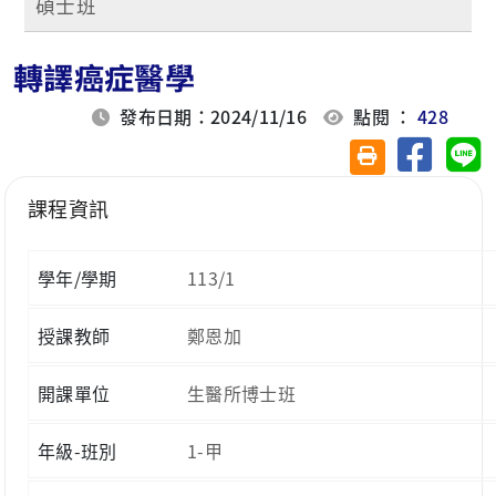
碩士班
轉譯癌症醫學
發布日期：2024/11/16
點閱 ：
428
分享至臉
分
友善列印(另開視
課程資訊
學年/學期
113/1
授課教師
鄭恩加
開課單位
生醫所博士班
年級-班別
1-甲