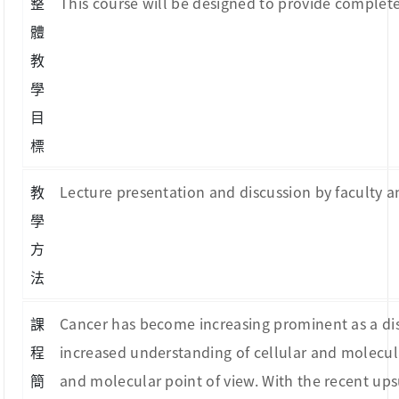
整
This course will be designed to provide complete 
體
教
學
目
標
教
Lecture presentation and discussion by faculty a
學
方
法
課
Cancer has become increasing prominent as a di
程
increased understanding of cellular and molecula
簡
and molecular point of view. With the recent ups