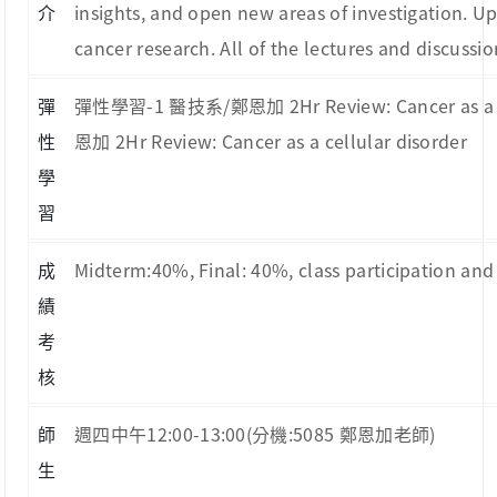
介
insights, and open new areas of investigation. Up
cancer research. All of the lectures and discussion
彈
彈性學習-1 醫技系/鄭恩加 2Hr Review: Cancer as a g
性
恩加 2Hr Review: Cancer as a cellular disorder
學
習
成
Midterm:40%, Final: 40%, class participation and
績
考
核
師
週四中午12:00-13:00(分機:5085 鄭恩加老師)
生