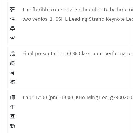
彈
The flexible courses are scheduled to be hold o
性
two vedios, 1. CSHL Leading Strand Keynote Lect
學
習
成
Final presentation: 60% Classroom performanc
績
考
核
師
Thur 12:00 (pm)-13:00, Kuo-Ming Lee, g3900200
生
互
動