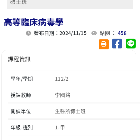
碩士班
高等臨床病毒學
發布日期：2024/11/15
點閱 ：
458
分享至臉
分
友善列印(另開視
課程資訊
學年/學期
112/2
授課教師
李國銘
開課單位
生醫所博士班
年級-班別
1-甲