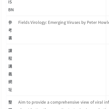
IS
BN
參
Fields Virology: Emerging Viruses by Peter Howley 
考
書
課
程
講
義
網
址
整
Aim to provide a comprehensive view of viral i