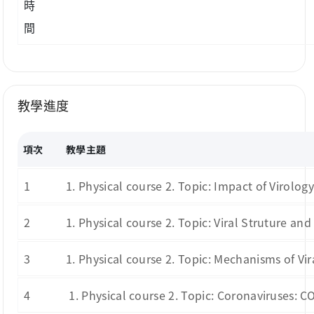
時
間
教學進度
項次
教學主題
1
1. Physical course 2. Topic: Impact of Virology
2
1. Physical course 2. Topic: Viral Struture an
3
1. Physical course 2. Topic: Mechanisms of V
4
1. Physical course 2. Topic: Coronaviruses: