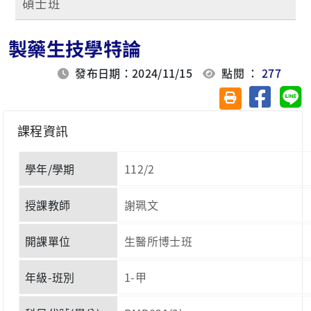
碩士班
製藥生技學特論
發布日期：2024/11/15
點閱 ：
277
分享至臉
分
友善列印(另開視
課程資訊
學年/學期
112/2
授課教師
謝珮文
開課單位
生醫所博士班
年級-班別
1-甲