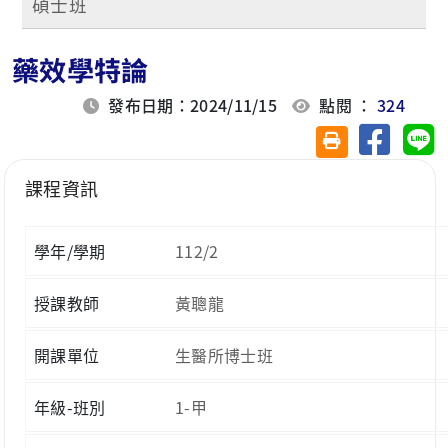
碩士班
藥效學特論
發布日期：2024/11/15
點閱 ：
324
分享至臉
分
友善列印(另開視
課程資訊
學年/學期
112/2
授課教師
黃聰龍
開課單位
生醫所博士班
年級-班別
1-甲