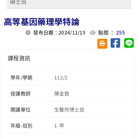
碩士班
高等基因藥理學特論
發布日期：2024/11/15
點閱 ：
255
分享至臉
分
友善列印(另開視
課程資訊
學年/學期
112/2
授課教師
陳金銓
開課單位
生醫所博士班
年級-班別
1-甲