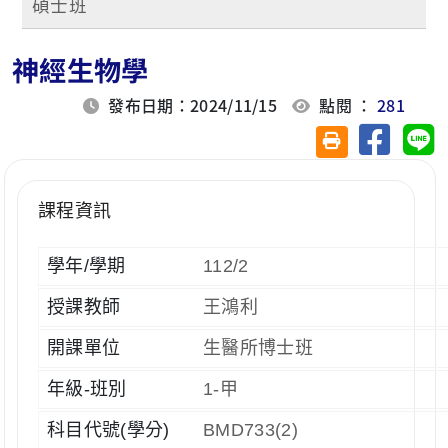
碩士班
神經生物學
發布日期：2024/11/15
點閱 ：
281
分享至臉
分
友善列印(另開視
課程資訊
學年/學期
112/2
授課教師
王鴻利
開課單位
生醫所博士班
年級-班別
1-甲
科目代號(學分)
BMD733(2)