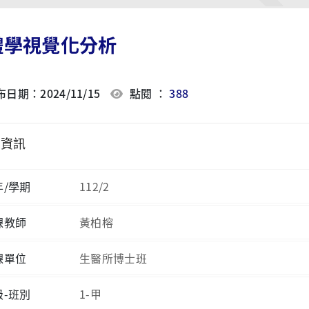
體學視覺化分析
日期：2024/11/15
點閱 ：
388
程資訊
年/學期
112/2
課教師
黃柏榕
課單位
生醫所博士班
級-班別
1-甲