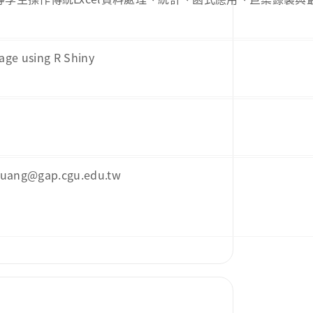
ge using R Shiny
ng@gap.cgu.edu.tw