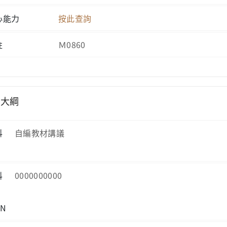
心能力
按此查詢
註
Ｍ0860
學大綱
科
自編教材講議
科
0000000000
BN