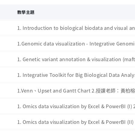
次
教學主題
1. Introduction to biological biodata and vis
1.Genomic data visualization - Integrative Ge
1. Genetic variant annotation & visualization
1. Integrative Toolkit for Big Biological Data
1.Venn、Upset and Gantt Chart 2.授課老師：黃柏
1. Omics data visualization by Excel & PowerB
1. Omics data visualization by Excel & PowerB