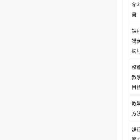
參
書
課
講
網
整
教
目
教
方
課
簡