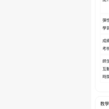
彈
學
成
考
師
互
時
教