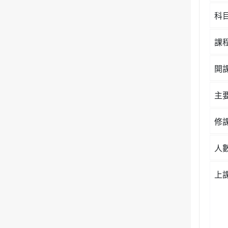
科
課
開
主
修
人
上