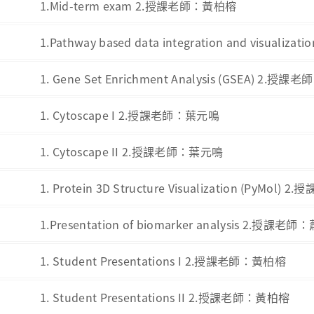
1.Mid-term exam 2.授課老師：黃柏榕
1.Pathway based data integration and visual
1. Gene Set Enrichment Analysis (GSEA) 2.授
1. Cytoscape I 2.授課老師：葉元鳴
1. Cytoscape II 2.授課老師：葉元鳴
1. Protein 3D Structure Visualization (PyMol
1.Presentation of biomarker analysis 2.授課老
1. Student Presentations I 2.授課老師：黃柏榕
1. Student Presentations II 2.授課老師：黃柏榕