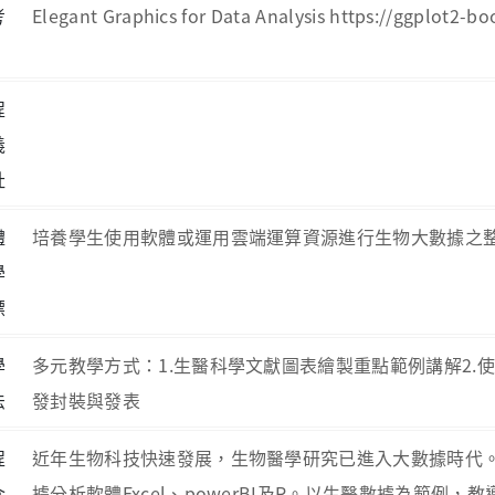
考
Elegant Graphics for Data Analysis https://ggplot2-bo
程
義
址
體
培養學生使用軟體或運用雲端運算資源進行生物大數據之
學
標
學
多元教學方式：1.生醫科學文獻圖表繪製重點範例講解2.使用Goo
法
發封裝與發表
程
近年生物科技快速發展，生物醫學研究已進入大數據時代
介
據分析軟體Excel、powerBI及R。以生醫數據為範