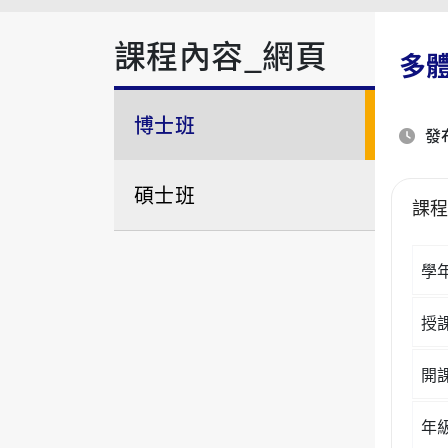
課程內容_網頁
多
博士班
發布
碩士班
課
學
授
開
年