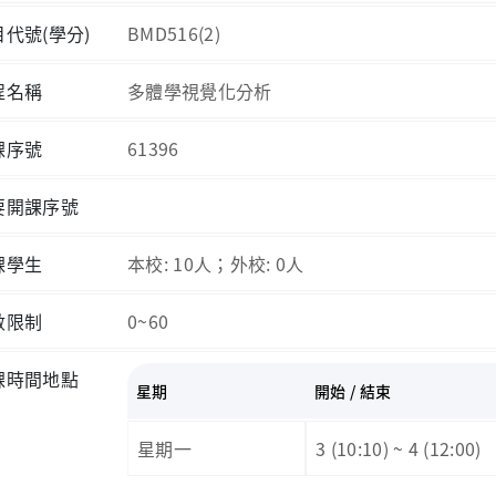
目代號(學分)
BMD516(2)
程名稱
多體學視覺化分析
課序號
61396
要開課序號
課學生
本校: 10人；外校: 0人
數限制
0~60
課時間地點
星期
開始 / 結束
星期一
3 (10:10) ~ 4 (12:00)