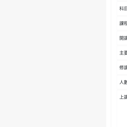
科
課
開
主
修
人
上