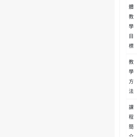
體
教
學
目
標
教
學
方
法
課
程
簡
介