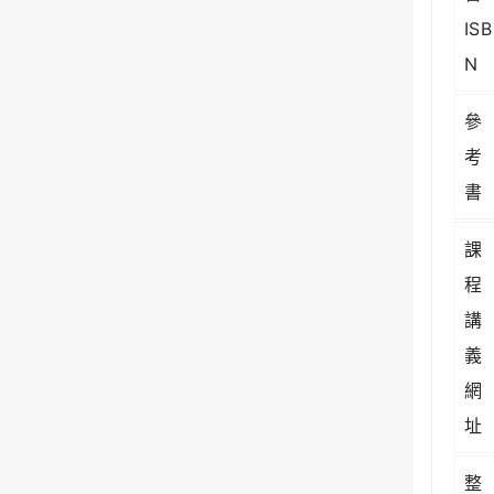
ISB
N
參
考
書
課
程
講
義
網
址
整