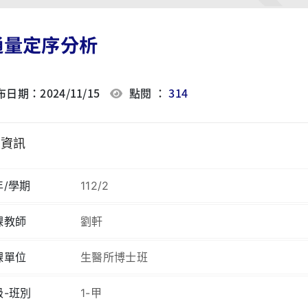
通量定序分析
日期：2024/11/15
點閱 ：
314
程資訊
年/學期
112/2
課教師
劉軒
課單位
生醫所博士班
級-班別
1-甲