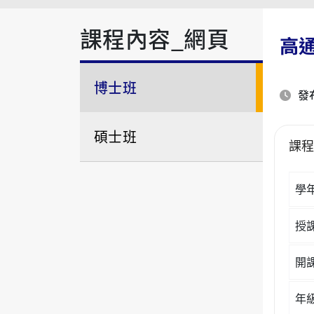
課程內容_網頁
高
博士班
發布
碩士班
課
學
授
開
年