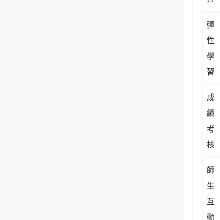
彈
性
學
習
成
績
考
核
師
生
互
動