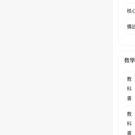
核
備
教
教
科
書
教
科
書