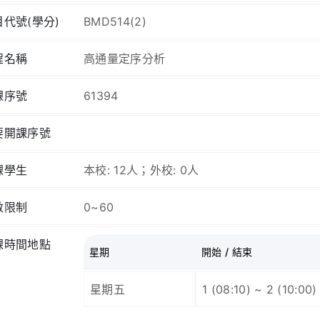
目代號(學分)
BMD514(2)
程名稱
高通量定序分析
課序號
61394
要開課序號
課學生
本校: 12人；外校: 0人
數限制
0~60
課時間地點
星期
開始 / 結束
星期五
1 (08:10) ~ 2 (10:00)