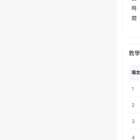
時
間
教
項
1
2
3
4