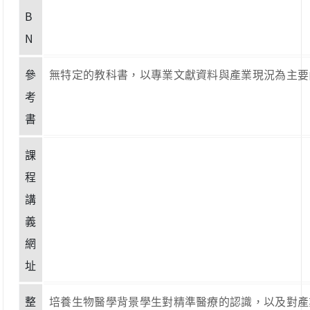
B
N
參
無特定的教科書，以專業文獻資料與產業現況為主要內容。 No specific 
考
書
課
程
講
義
網
址
整
培養生物醫學背景學生對精準醫療的認識，以及對產業現況之