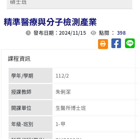
碩士班
精準醫療與分子檢測產業
發布日期：2024/11/15
點閱 ：
398
分享至臉
分
友善列印(另開視
課程資訊
學年/學期
112/2
授課教師
朱俐潔
開課單位
生醫所博士班
年級-班別
1-甲