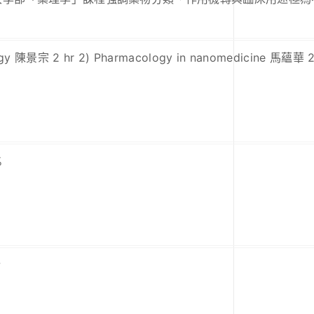
cology 陳景宗 2 hr 2) Pharmacology in nanomedicine 馬蘊華 2
%
w