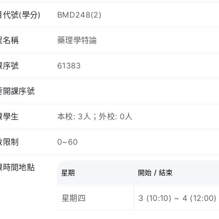
目代號(學分)
BMD248(2)
程名稱
藥理學特論
課序號
61383
要開課序號
課學生
本校: 3人；外校: 0人
數限制
0~60
課時間地點
星期
開始 / 結束
星期四
3 (10:10) ~ 4 (12:00)