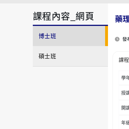
課程內容_網頁
藥
博士班
發布
碩士班
課
學
授
開
年