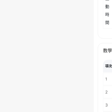
動
時
間
教
項
1
2
3