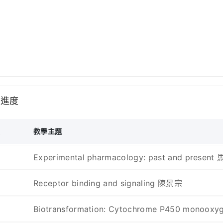
學進度
次
教學主題
Experimental pharmacology: past and presen
Receptor binding and signaling 陳景宗
Biotransformation: Cytochrome P450 monoo