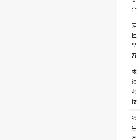
介
彈
性
學
習
成
績
考
核
師
生
互