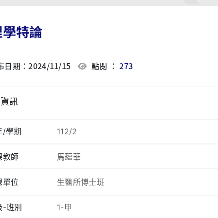
理學特論
日期：2024/11/15
點閱 ：
273
程資訊
年/學期
112/2
課教師
馬蘊華
課單位
生醫所博士班
級-班別
1-甲