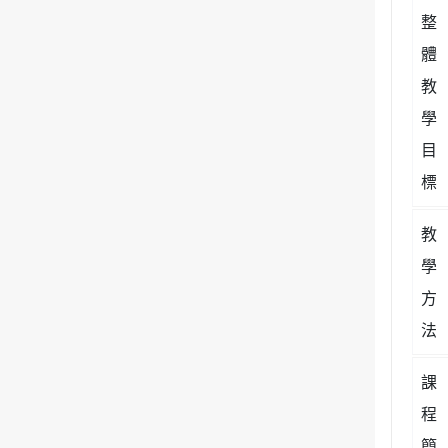
整
體
教
學
目
標
教
學
方
法
課
程
簡