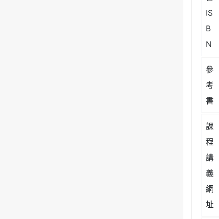
IS
B
N
參
考
書
課
程
講
義
網
址