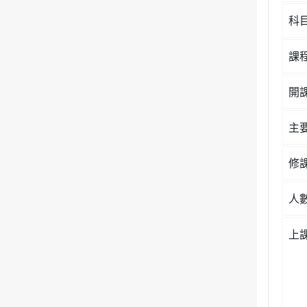
科
課
開
主
修
人
上